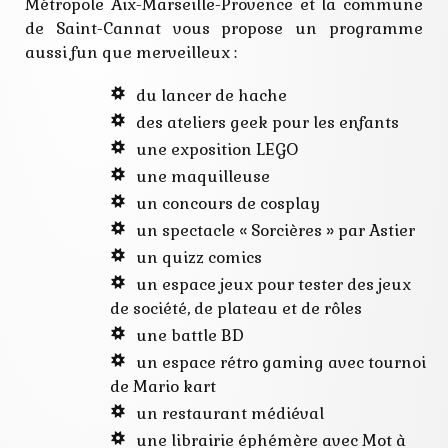
geek
Métropole Aix-Marseille-Provence et la commune
imaginaire
de Saint-Cannat vous propose un programme
jeu
aussi fun que merveilleux :
lecteurs
littérature
rencontre
du lancer de hache
des ateliers geek pour les enfants
une exposition LEGO
une maquilleuse
un concours de cosplay
un spectacle « Sorcières » par Astier
un quizz comics
un espace jeux pour tester des jeux
de société, de plateau et de rôles
une battle BD
un espace rétro gaming avec tournoi
de Mario kart
un restaurant médiéval
une librairie éphémère avec Mot à