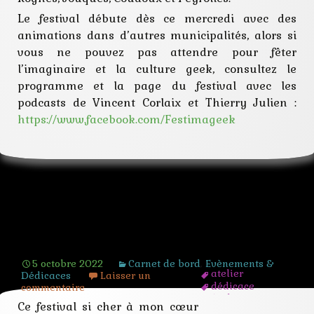
Le festival débute dès ce mercredi avec des
animations dans d’autres municipalités, alors si
vous ne pouvez pas attendre pour fêter
l’imaginaire et la culture geek, consultez le
programme et la page du festival avec les
podcasts de Vincent Corlaix et Thierry Julien :
https://www.facebook.com/Festimageek
Festival de l’Imaginaire « Geek family
et autres mondes »
5 octobre 2022
Carnet de bord
,
Evènements &
atelier
Dédicaces
Laisser un
dédicace
commentaire
écolier
Ce festival si cher à mon cœur
famille