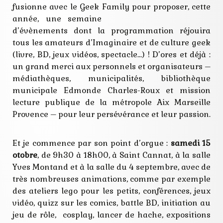
fusionne avec le Geek Family pour proposer, cette
fantasy
festival
année,
une semaine
geek
d’évènements dont la programmation réjouira
îlot
imaginaire
tous les amateurs d’Imaginaire et de culture geek
littérature
(livre, BD, jeux vidéos, spectacle…) ! D’ores et déjà :
magique
un grand merci aux personnels et organisateurs –
monde
rencontre
médiathèques, municipalités, bibliothèque
univers
municipale Edmonde Charles-Roux et mission
lecture publique de la métropole Aix Marseille
Provence – pour leur persévérance et leur passion.
Et je commence par son point d’orgue :
samedi 15
otobre
, de 9h30 à 18h00, à Saint Cannat, à la salle
Yves Montand et à la salle du 4 septembre, avec de
très nombreuses animations, comme par exemple
des ateliers lego pour les petits, conférences, jeux
vidéo, quizz sur les comics, battle BD, initiation au
jeu de rôle, cosplay, lancer de hache, expositions