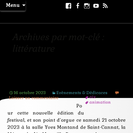
Aller
Facebook
Facebook
Instagram
Youtube
RSS
Recher
Menu
au
page
La Machine à Rêver
contenu
Archives par mot-clé :
littérature
Festival de l’imaginaire du pays d’Aix,
Geek family 2023
16 octobre 2023
Evènements & Dédicaces
aix
Laisser un commentaire
animation
Po
artistes
aventure
ur cette nouvelle édition du
cosplay
festival, et son point d’orgue ce samedi 21 octobre
dédicace
2023 à la salle Yves Montand de Saint-Cannat, la
fantastique