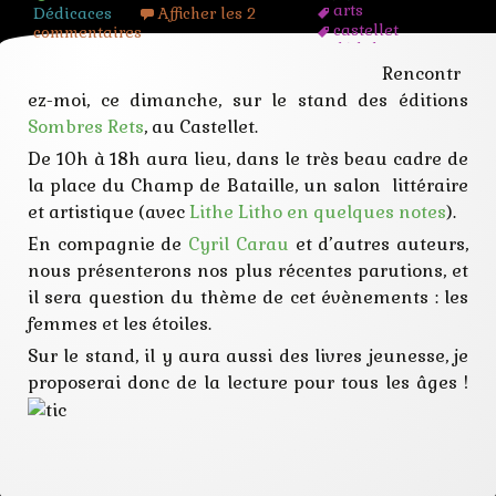
arts
Dédicaces
Afficher les 2
castellet
commentaires
dédidace
étoiles
Rencontr
femmes
ez-moi, ce dimanche, sur le stand des éditions
imaginaire
Sombres Rets
, au Castellet.
inspiration
jeunesse
De 10h à 18h aura lieu, dans le très beau cadre de
littérature
la place
du Champ de Bataille, un salon
littéraire
médieval
muses
et artistique (avec
Lithe Litho en quelques notes
).
rencontre
En compagnie de
Cyril Carau
et d’autres auteurs,
nous présenterons nos plus récentes parutions, et
il sera question du thème de cet évènements : les
femmes et les étoiles.
Sur le stand, il y aura aussi des livres jeunesse, je
proposerai donc de la lecture pour tous les âges !