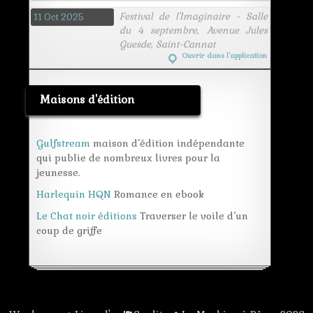
Festival de l'Imaginaire - Salle
11 Oct 2025
du 4 septembre, Avenue Jules
Guesde, Saint-Cannat
Ouvrir dans l’application
Maisons d'édition
Gulfstream
maison d’édition indépendante
qui publie de nombreux livres pour la
jeunesse.
Harlequin HQN
Romance en ebook
Le Chat noir éditions
Traverser le voile d’un
coup de griffe