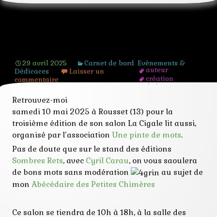
Salon La Cigale lit aussi 2025
29 avril 2025
Carnet de bord
,
Evènements &
auteur
Dédicaces
Laisser un
création
commentaire
dédicace
festival
Retrouvez-moi
mots
samedi 10 mai 2025 à Rousset (13) pour la
rencontre
rousset
troisième édition de son salon La Cigale lit aussi,
organisé par l’association
Une pinte de mots
.
Pas de doute que sur le stand des éditions
Sombres Rets
, avec
Cyril Carau
, on vous saoulera
de bons mots sans modération
au sujet de
mon
Abécédaire des Petites Chimères
Ce salon se tiendra de 10h à 18h, à la salle des