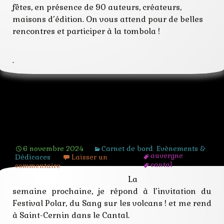
fêtes, en présence de 90 auteurs, créateurs,
maisons d’édition. On vous attend pour de belles
rencontres et participer à la tombola !
.
Festival Polar : Du sang sur les
volcans 2024
6 novembre 2024
Carnet de bord
,
Evènements &
auvergne
Dédicaces
Laisser un
cantal
commentaire
cm
La
crime
semaine prochaine, je répond à l’invitation du
dédicace
ecole
Festival Polar, du Sang sur les volcans ! et me rend
enquête
à Saint-Cernin dans le Cantal.
festival