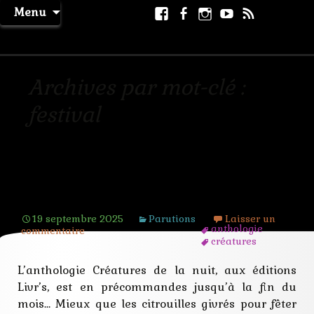
Aller
Facebook
Facebook
Instagram
Youtube
RSS
Recher
Menu
au
page
La Machine à Rêver
contenu
Archives par mot-clé :
festival
Créatures de la nuit en
précommandes
19 septembre 2025
Parutions
Laisser un
anthologie
commentaire
créatures
esprits
fantome
L’anthologie Créatures de la nuit, aux éditions
festival
Livr’s, est en précommandes jusqu’à la fin du
llivr's
mondiot
mois… Mieux que les citrouilles givrés pour fêter