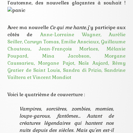
nouvelle
l’automne, des nouvelles glaçantes à souhait !
rice
tenebres
vampire
Avec ma nouvelle
Ce qui me hante
, j’y participe aux
côtés de
Anne-Lorraine Wagner,
Aurélie
Seiller,
Carwyn Tomas,
Emilie Ansciaux,
Guillaume
Chouteau,
Jean-François Morlaes,
Mélanie
Poupard,
Mina Jacobson,
Morgane
Caussarieu,
Morgane Pajot,
Naïs Aujard,
Rémy
Gratier de Saint Louis,
Sandra di Prizio,
Sandrine
Vailtera et
Vincent Mondiot
Voici le quatrième de couverture :
Vampires, sorcières, zombies, momies,
loups-garous, fantômes… Autant de
créatures légendaires qui hantent nos
nuits depuis des siècles. Mais qu’en est-il