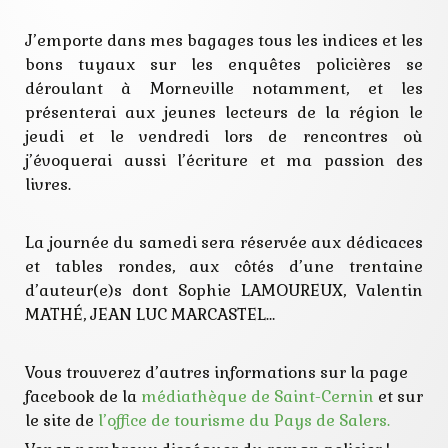
jeunesse
lecteurs
polar
J’emporte dans mes bagages tous les indices et les
policier
bons tuyaux sur les enquêtes policières se
rencontre
déroulant à Morneville notamment, et les
roman noir
vol
présenterai aux jeunes lecteurs de la région le
jeudi et le vendredi lors de rencontres où
j’évoquerai aussi l’écriture et ma passion des
livres.
La journée du samedi sera réservée aux dédicaces
et tables rondes, aux côtés d’une trentaine
d’auteur(e)s dont Sophie LAMOUREUX, Valentin
MATHÉ, JEAN LUC MARCASTEL…
Vous trouverez d’autres informations sur la page
facebook de la
médiathèque de Saint-Cernin
et sur
le site de
l’office de tourisme du Pays de Salers.