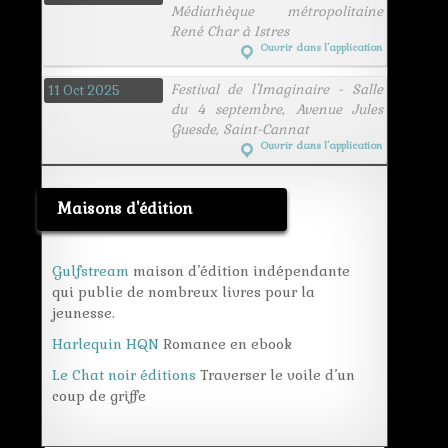
Médiathèque métropolitaine
René Char à Istres
Ouvrir dans l’application
Festival de l'Imaginaire - Salle
11 Oct 2025
du 4 septembre, Avenue Jules
Guesde, Saint-Cannat
Ouvrir dans l’application
Maisons d'édition
Gulfstream
maison d’édition indépendante
qui publie de nombreux livres pour la
jeunesse.
Harlequin HQN
Romance en ebook
Le Chat noir éditions
Traverser le voile d’un
coup de griffe