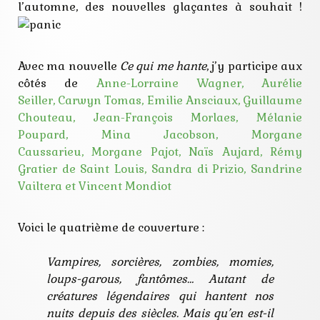
nouvelle
l’automne, des nouvelles glaçantes à souhait !
rice
tenebres
vampire
Avec ma nouvelle
Ce qui me hante
, j’y participe aux
côtés de
Anne-Lorraine Wagner,
Aurélie
Seiller,
Carwyn Tomas,
Emilie Ansciaux,
Guillaume
Chouteau,
Jean-François Morlaes,
Mélanie
Poupard,
Mina Jacobson,
Morgane
Caussarieu,
Morgane Pajot,
Naïs Aujard,
Rémy
Gratier de Saint Louis,
Sandra di Prizio,
Sandrine
Vailtera et
Vincent Mondiot
Voici le quatrième de couverture :
Vampires, sorcières, zombies, momies,
loups-garous, fantômes… Autant de
créatures légendaires qui hantent nos
nuits depuis des siècles. Mais qu’en est-il