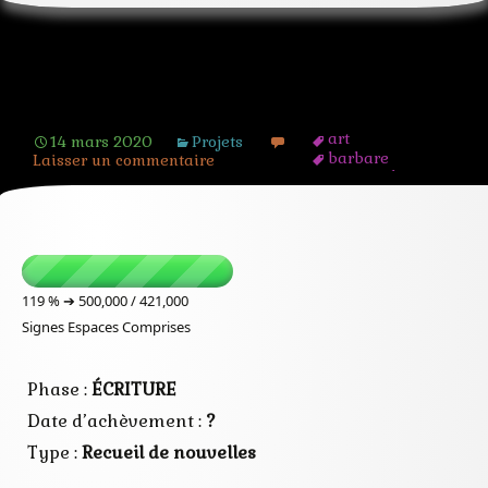
[Projet] La botte secrète
art
14 mars 2020
Projets
barbare
Laisser un commentaire
catacombes
eglise
fantome
hantise
mythologie
pape
peintre
119 % ➔
500,000 / 421,000
renaissance
Signes Espaces Comprises
romain
vampire
vatican
venise
Phase :
ÉCRITURE
Date d’achèvement :
?
Type :
Recueil de nouvelles