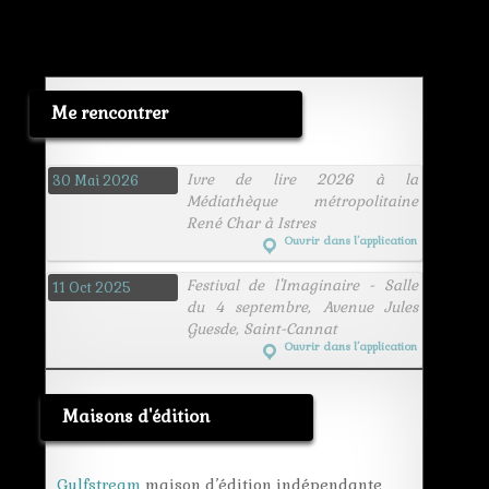
Me rencontrer
Ivre de lire 2026 à la
30 Mai 2026
Médiathèque métropolitaine
René Char à Istres
Ouvrir dans l’application
Festival de l'Imaginaire - Salle
11 Oct 2025
du 4 septembre, Avenue Jules
Guesde, Saint-Cannat
Ouvrir dans l’application
Maisons d'édition
Gulfstream
maison d’édition indépendante