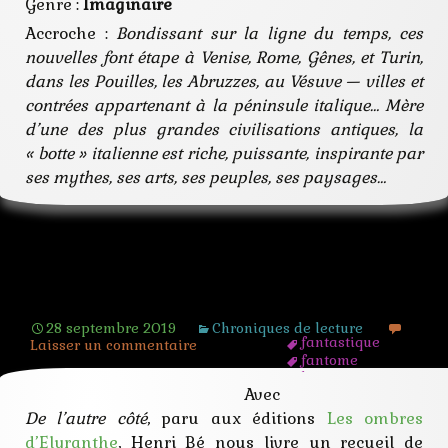
Genre :
Imaginaire
Accroche :
Bondissant sur la ligne du temps, ces
nouvelles font étape à Venise, Rome, Gênes, et Turin,
dans les Pouilles, les Abruzzes, au Vésuve — villes et
contrées appartenant à la péninsule italique… Mère
d’une des plus grandes civilisations antiques, la
« botte » italienne est riche, puissante, inspirante par
ses mythes, ses arts, ses peuples, ses paysages…
De l’autre côté – Henri Bé
28 septembre 2019
Chroniques de lecture
fantastique
Laisser un commentaire
fantome
hantise
Avec
lovecraft
mutant
De l’autre côté
, paru aux éditions
Les ombres
nouvelles
d’Elyranthe
, Henri Bé nous livre un recueil de
poe