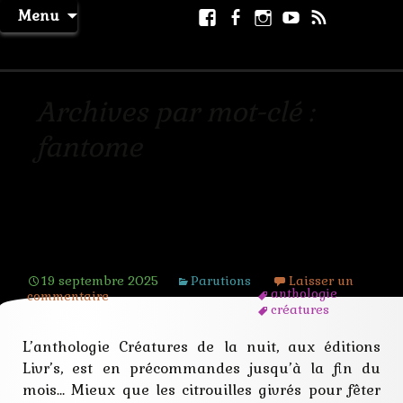
Aller
Facebook
Facebook
Instagram
Youtube
RSS
Recher
Menu
au
page
La Machine à Rêver
contenu
Archives par mot-clé :
fantome
Créatures de la nuit en
précommandes
19 septembre 2025
Parutions
Laisser un
anthologie
commentaire
créatures
esprits
fantome
L’anthologie Créatures de la nuit, aux éditions
festival
Livr’s, est en précommandes jusqu’à la fin du
llivr's
mondiot
mois… Mieux que les citrouilles givrés pour fêter