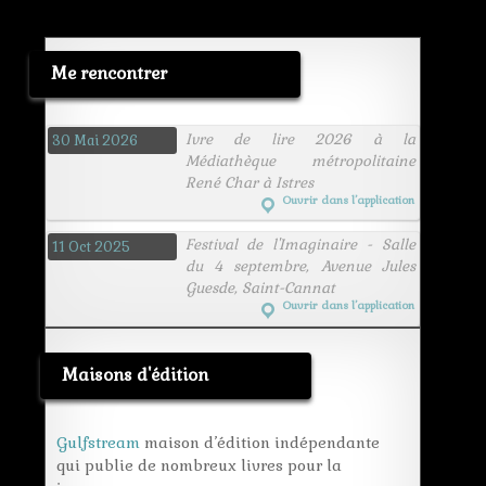
Me rencontrer
Ivre de lire 2026 à la
30 Mai 2026
Médiathèque métropolitaine
René Char à Istres
Ouvrir dans l’application
Festival de l'Imaginaire - Salle
11 Oct 2025
du 4 septembre, Avenue Jules
Guesde, Saint-Cannat
Ouvrir dans l’application
Maisons d'édition
Gulfstream
maison d’édition indépendante
qui publie de nombreux livres pour la