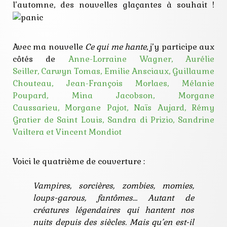
nouvelle
l’automne, des nouvelles glaçantes à souhait !
rice
tenebres
vampire
Avec ma nouvelle
Ce qui me hante
, j’y participe aux
côtés de
Anne-Lorraine Wagner,
Aurélie
Seiller,
Carwyn Tomas,
Emilie Ansciaux,
Guillaume
Chouteau,
Jean-François Morlaes,
Mélanie
Poupard,
Mina Jacobson,
Morgane
Caussarieu,
Morgane Pajot,
Naïs Aujard,
Rémy
Gratier de Saint Louis,
Sandra di Prizio,
Sandrine
Vailtera et
Vincent Mondiot
Voici le quatrième de couverture :
Vampires, sorcières, zombies, momies,
loups-garous, fantômes… Autant de
créatures légendaires qui hantent nos
nuits depuis des siècles. Mais qu’en est-il