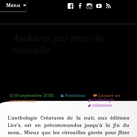
Aller
Facebook
Facebook
Instagram
Youtube
RSS
Recher
Menu
au
page
La Machine à Rêver
contenu
Archives par mot-clé :
nouvelle
Créatures de la nuit en
précommandes
19 septembre 2025
Parutions
Laisser un
anthologie
commentaire
créatures
esprits
fantome
L’anthologie Créatures de la nuit, aux éditions
festival
Livr’s, est en précommandes jusqu’à la fin du
llivr's
mondiot
mois… Mieux que les citrouilles givrés pour fêter