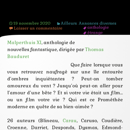
Malperthuis XI
19 novembre 2020
Ailleurs
,
Annonces diverses
anthologie
Laisser un commentaire
étrange
fantastique
Malperthuis XI
, anthologie de
imaginaire
nouvelle
nouvelles fantastique, dirigée par
Thomas
Bauduret
Que faire lorsque vous
vous retrouvez naufragé sur une île entourée
d’ombres inquiétantes ? Peut-on tomber
amoureux du vent ? Jusqu’où peut-on aller pour
l’amour d’une bête ? Et si votre vie était un film…
ou un film votre vie ? Qui est ce Prométhée
moderne en quête de sa bien-aimée ?
26 auteurs (Blineau,
Carau
, Caruso, Coudière,
Croenne, Darriet, Desponds, Dysmas, Edmond-