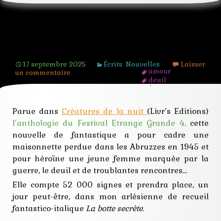
Ce qui me hante
17 septembre 2025
Écrits
,
Nouvelles
Laisser
amour
un commentaire
deuil
fantastique
féminité
guerre
Parue dans
Créatures de la nuit
(Livr’s Editions)
hantise
l’anthologie du Festival Etrange Grande 4,
cette
historique
nouvelle
nouvelle de fantastique a pour cadre une
passe
maisonnette perdue dans les Abruzzes en 1945 et
pour héroïne une jeune femme marquée par la
guerre, le deuil et de troublantes rencontres…
Elle compte 52 000 signes et prendra place, un
jour peut-être, dans mon arlésienne de recueil
fantastico-italique
La botte secrète
.