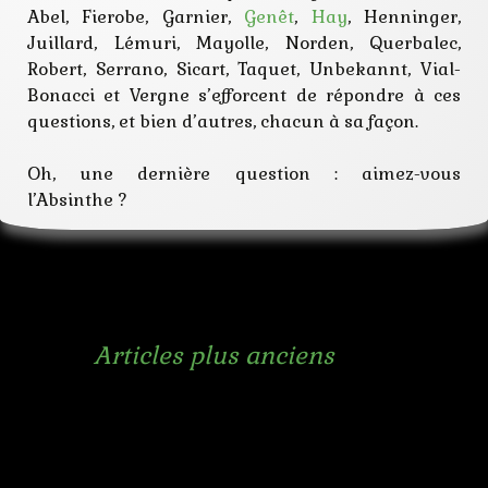
Abel, Fierobe, Garnier,
Genêt
,
Hay
, Henninger,
Juillard, Lémuri, Mayolle, Norden, Querbalec,
Robert, Serrano, Sicart, Taquet, Unbekannt, Vial-
Bonacci et Vergne s’efforcent de répondre à ces
questions, et bien d’autres, chacun à sa façon.
Oh, une dernière question : aimez-vous
l’Absinthe ?
Navigation
←
Articles plus anciens
des
articles