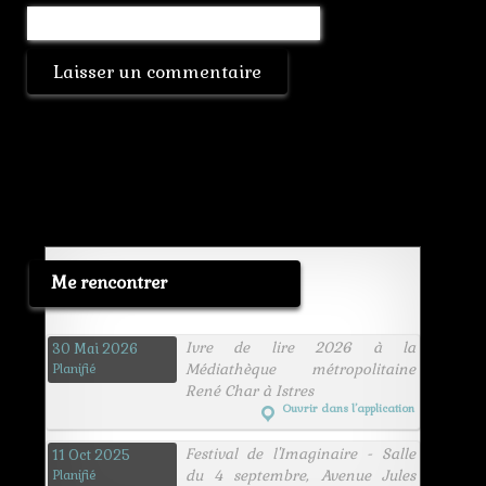
Me rencontrer
Ivre de lire 2026 à la
30 Mai 2026
Médiathèque métropolitaine
Planifié
René Char à Istres
Ouvrir dans l’application
Festival de l'Imaginaire - Salle
11 Oct 2025
du 4 septembre, Avenue Jules
Planifié