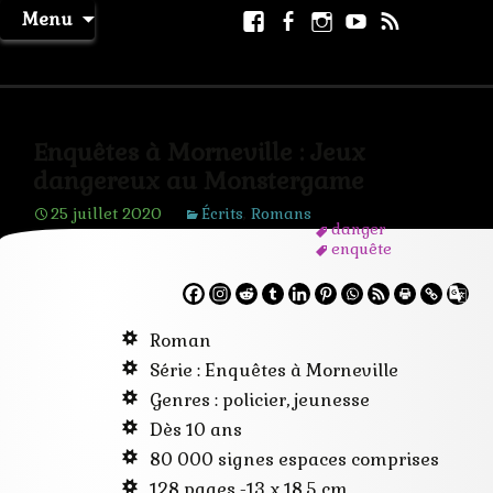
Aller
Facebook
Facebook
Instagram
Youtube
RSS
Recher
Menu
au
page
La Machine à Rêver
contenu
Enquêtes à Morneville : Jeux
dangereux au Monstergame
25 juillet 2020
Écrits
,
Romans
danger
enquête
escape-room
jeunesse
jeux
lasergame
Roman
polar
policier
Série : Enquêtes à Morneville
rageot
Genres : policier, jeunesse
voleur
Dès 10 ans
80 000 signes espaces comprises
128 pages -13 x 18,5 cm