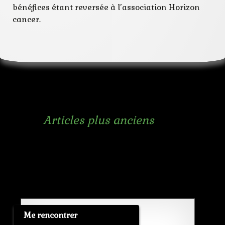
bénéfices étant reversée à l’association Horizon
cancer.
Navigation
←
Articles plus anciens
des
articles
Me rencontrer