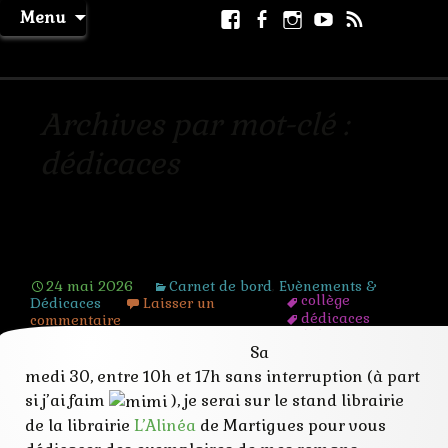
Aller
Facebook
Facebook
Instagram
Youtube
RSS
Recher
Menu
au
page
La Machine à Rêver
contenu
Archives par mot-clé :
dédicaces
Ivre de lire 2026
24 mai 2026
Carnet de bord
,
Evènements &
collège
Dédicaces
Laisser un
dédicaces
commentaire
évènements
Sa
inauguration
rencontres
medi 30, entre 10h et 17h sans interruption (à part
roman
si j’ai faim
), je serai sur le stand librairie
salon
de la librairie
L’Alinéa
de Martigues pour vous