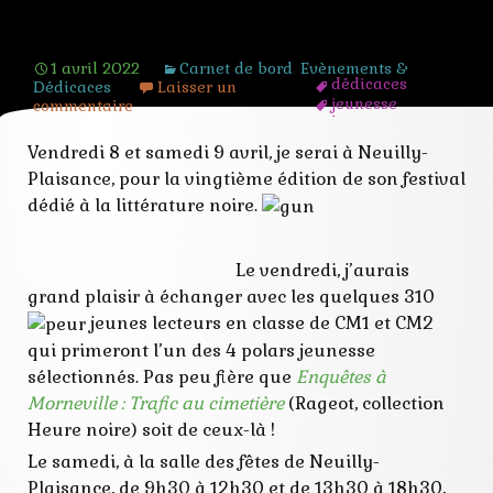
Salon du livre policier de Neuilly-
Plaisance 2022
1 avril 2022
Carnet de bord
,
Evènements &
dédicaces
Dédicaces
Laisser un
jeunesse
commentaire
lionceau
neuilly-
Vendredi 8 et samedi 9 avril, je serai à Neuilly-
plaisance
Plaisance, pour la vingtième édition de son festival
noir
prix
dédié à la littérature noire.
rageot
rencontres
roman policier
Le vendredi, j’aurais
grand plaisir à échanger avec les quelques 310
jeunes lecteurs en classe de CM1 et CM2
qui primeront l’un des 4 polars jeunesse
sélectionnés. Pas peu fière que
Enquêtes à
Morneville : Trafic au cimetière
(Rageot, collection
Heure noire) soit de ceux-là !
Le samedi, à la salle des fêtes de Neuilly-
Plaisance, de 9h30 à 12h30 et de 13h30 à 18h30,