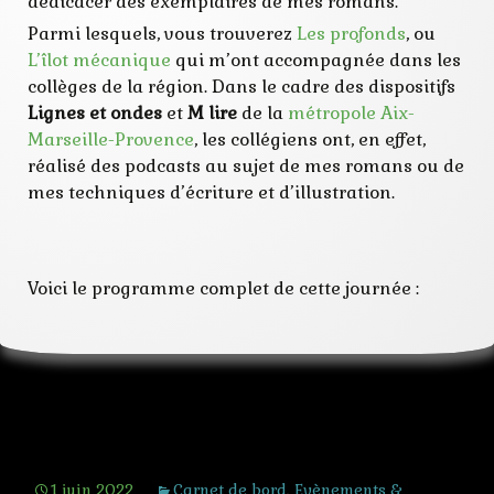
dédicacer des exemplaires de mes romans.
Parmi lesquels, vous trouverez
Les profonds
, ou
L’îlot mécanique
qui m’ont accompagnée dans les
collèges de la région. Dans le cadre des dispositifs
Lignes et ondes
et
M lire
de la
métropole Aix-
Marseille-Provence
, les collégiens ont, en effet,
réalisé des podcasts au sujet de mes romans ou de
mes techniques d’écriture et d’illustration.
Voici le programme complet de cette journée :
Dévore-Livres 2022
1 juin 2022
Carnet de bord
,
Evènements &