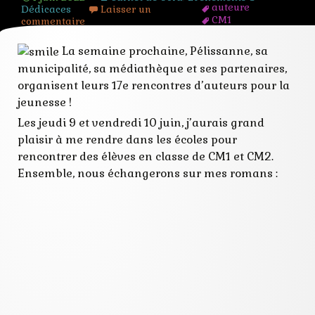
auteure
Dédicaces
Laisser un
CM1
commentaire
cm2
dédicaces
La semaine prochaine, Pélissanne, sa
ecole
municipalité, sa médiathèque et ses partenaires,
écrivain
fantastique
organisent leurs 17e rencontres d’auteurs pour la
festival
jeunesse !
lecture
policier
Les jeudi 9 et vendredi 10 juin, j’aurais grand
question
plaisir à me rendre dans les écoles pour
rencontres
scolaire
rencontrer des élèves en classe de CM1 et CM2.
sf
Ensemble, nous échangerons sur mes romans :
steampunk