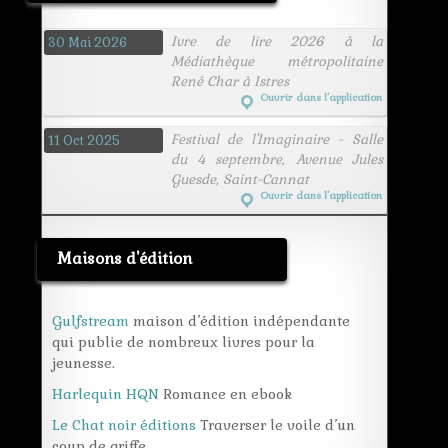
Ivre de lire 2026 à la
30 Mai 2026
Médiathèque métropolitaine
René Char à Istres
Ouvrir dans l’application
Festival de l'Imaginaire - Salle
11 Oct 2025
du 4 septembre, Avenue Jules
Guesde, Saint-Cannat
Ouvrir dans l’application
Maisons d'édition
Gulfstream
maison d’édition indépendante
qui publie de nombreux livres pour la
jeunesse.
Harlequin HQN
Romance en ebook
Le Chat noir éditions
Traverser le voile d’un
coup de griffe