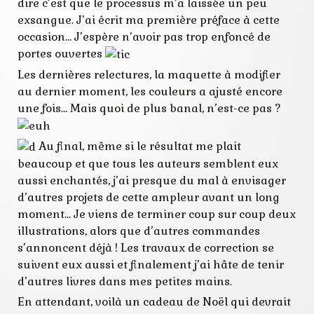
nouvelles
dire c’est que le processus m’a laissée un peu
parution
exsangue. J’ai écrit ma première préface à cette
préface
occasion… J’espère n’avoir pas trop enfoncé de
relecture
sortie
portes ouvertes
Les dernières relectures, la maquette à modifier
au dernier moment, les couleurs a ajusté encore
une fois… Mais quoi de plus banal, n’est-ce pas ?
Au final, même si le résultat me plait
beaucoup et que tous les auteurs semblent eux
aussi enchantés, j’ai presque du mal à envisager
d’autres projets de cette ampleur avant un long
moment… Je viens de terminer coup sur coup deux
illustrations, alors que d’autres commandes
s’annoncent déjà ! Les travaux de correction se
suivent eux aussi et finalement j’ai hâte de tenir
d’autres livres dans mes petites mains.
En attendant, voilà un cadeau de Noël qui devrait