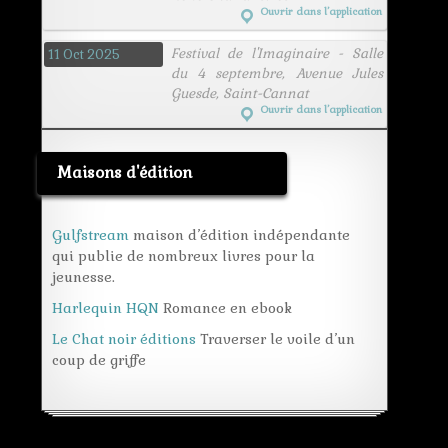
Ouvrir dans l’application
Festival de l'Imaginaire - Salle
11 Oct 2025
du 4 septembre, Avenue Jules
Guesde, Saint-Cannat
Ouvrir dans l’application
Maisons d'édition
Gulfstream
maison d’édition indépendante
qui publie de nombreux livres pour la
jeunesse.
Harlequin HQN
Romance en ebook
Le Chat noir éditions
Traverser le voile d’un
coup de griffe