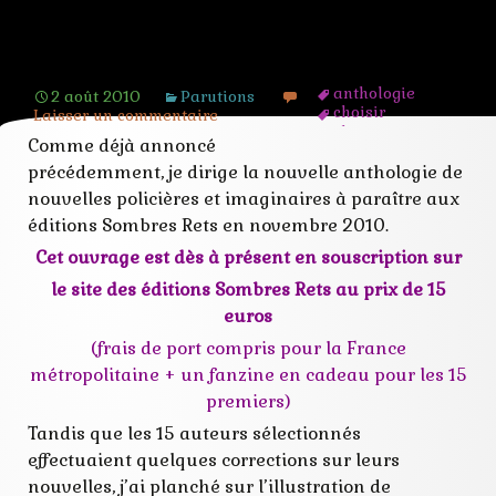
Souscription et couverture de
Mystères et Mauvais Genres
anthologie
2 août 2010
Parutions
choisir
Laisser un commentaire
choix
Comme déjà annoncé
couverture
précédemment, je dirige la nouvelle anthologie de
enquêtes
genre
nouvelles policières et imaginaires à paraître aux
littérature
éditions Sombres Rets en novembre 2010.
mauvais
mystères
Cet ouvrage est dès à présent en souscription sur
noir
nouvelles
le site des éditions Sombres Rets
au prix de 15
policier
euros
souscription
voter
(frais de port compris pour la France
métropolitaine + un fanzine en cadeau pour les 15
premiers)
Tandis que les 15 auteurs sélectionnés
effectuaient quelques corrections sur leurs
nouvelles, j’ai planché sur l’illustration de