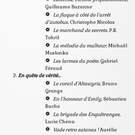
Guillaume Suzanne
La flaque à côté de l’arrêt
d’autobus
, Christophe Nicolas
Le marchand de secrets
, P.R.
Tohril
La mélodie du malheur
, Michaël
Moslonka
Les larmes du poète
, Gabriel
Féraud
En quête de vérité…
Le corail d’Altawyris,
Bruno
Grange
En l’honneur d’Emily,
Sébastien
Ruche
La brigade des Enquêtranges,
Lucie Chenu
Vade retro satanas !
Aurélie