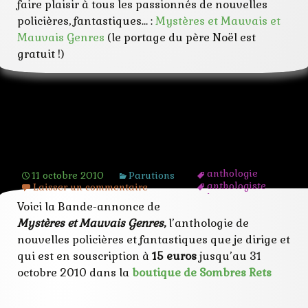
faire plaisir à tous les passionnés de nouvelles
policières, fantastiques… :
Mystères et Mauvais et
Mauvais Genres
(le portage du père Noël est
gratuit !)
Bande-annonce et sommaire de
Mystères et Mauvais Genres
anthologie
11 octobre 2010
Parutions
anthologiste
Laisser un commentaire
ba
Voici la Bande-annonce de
bande-annonce
direction
Mystères et Mauvais Genres
,
l’anthologie de
fantastique
nouvelles policières et fantastiques que je dirige et
film
qui est en souscription à
15 euros
jusqu’au 31
genres
intrigue
octobre 2010 dans la
boutique de Sombres Rets
livre
mauvais
mystères