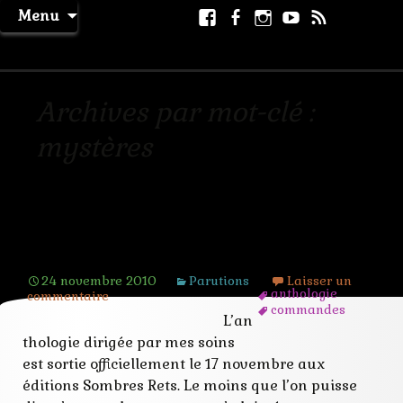
Aller
Facebook
Facebook
Instagram
Youtube
RSS
Recher
Menu
au
page
La Machine à Rêver
contenu
Archives par mot-clé :
mystères
Parution de Mystères et Mauvais
Genres
24 novembre 2010
Parutions
Laisser un
anthologie
commentaire
commandes
L’an
correction
Galeries
thologie dirigée par mes soins
genres
est sortie officiellement le 17 novembre aux
maquette
éditions Sombres Rets. Le moins que l’on puisse
mystères