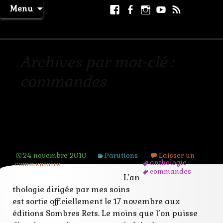
Aller
Facebook
Facebook
Instagram
Youtube
RSS
Recher
Menu
au
page
La Machine à Rêver
contenu
Archives par mot-clé :
commandes
Parution de Mystères et Mauvais
Genres
24 novembre 2010
Parutions
Laisser un
anthologie
commentaire
commandes
L’an
correction
Galeries
thologie dirigée par mes soins
genres
est sortie officiellement le 17 novembre aux
maquette
éditions Sombres Rets. Le moins que l’on puisse
mystères