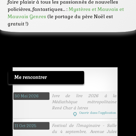
faire plaisir à tous les passionnés de nouvelles
policières, fantastiques… :
Mystères et Mauvais et
Mauvais Genres
(le portage du père Noël est
gratuit !)
Me rencontrer
Ivre de lire 2026 à la
30 Mai 2026
Médiathèque métropolitaine
René Char à Istres
Ouvrir dans l’application
Festival de l'Imaginaire - Salle
11 Oct 2025
du 4 septembre, Avenue Jules