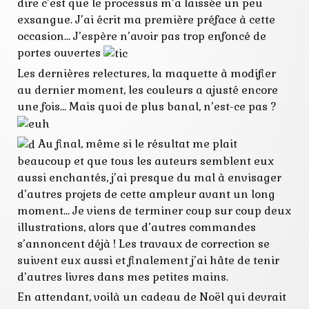
nouvelles
dire c’est que le processus m’a laissée un peu
parution
exsangue. J’ai écrit ma première préface à cette
préface
occasion… J’espère n’avoir pas trop enfoncé de
relecture
sortie
portes ouvertes
Les dernières relectures, la maquette à modifier
au dernier moment, les couleurs a ajusté encore
une fois… Mais quoi de plus banal, n’est-ce pas ?
Au final, même si le résultat me plait
beaucoup et que tous les auteurs semblent eux
aussi enchantés, j’ai presque du mal à envisager
d’autres projets de cette ampleur avant un long
moment… Je viens de terminer coup sur coup deux
illustrations, alors que d’autres commandes
s’annoncent déjà ! Les travaux de correction se
suivent eux aussi et finalement j’ai hâte de tenir
d’autres livres dans mes petites mains.
En attendant, voilà un cadeau de Noël qui devrait