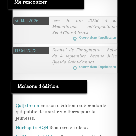
Me rencontrer
Ivre de lire 2026 à la
30 Mai 2026
Médiathèque métropolitaine
René Char à Istres
Ouvrir dans l’application
Festival de l'Imaginaire - Salle
11 Oct 2025
du 4 septembre, Avenue Jules
Guesde, Saint-Cannat
Ouvrir dans l’application
Maisons d'édition
Gulfstream
maison d’édition indépendante
qui publie de nombreux livres pour la
jeunesse.
Harlequin HQN
Romance en ebook