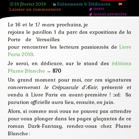
19 février 2019
Evènements & Dédicaces
aesir
Laisser un commentaire
avant-première
dark-fantasy
Le 16 et le 17 mars prochains, je
découvrir
dédicace
rejoins le pavillon 1 du parc des expositions
de la
editions
Porte de Versailles
fantasy
lire
pour rencontrer les lecteurs passionnés de
Livre
livre
Paris 2019
.
paris
plume blanche
Je serai, en dédicace, sur le stand des
éditions
rencontre
Plume Blanche
→
S70
roman
signature
Un grand moment pour moi, car ces signatures
stand éditeur
concerneront
le Crépuscule d’Æsir
, présenté et
vendu à Livre Paris en avant-première ! :xd: Sa
parution officielle aura lieu, ensuite, en juin.
Alors, si comme moi vous ne pouvez pas attendre
pour vous plonger dans les pages glaçantes de ce
roman Dark-Fantasy, rendez-vous chez Plume
Blanche :