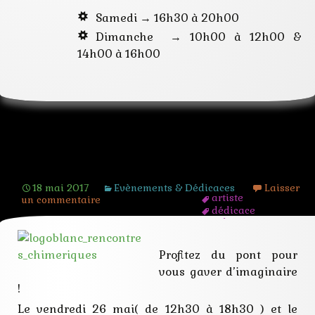
Samedi → 16h30 à 20h00
Dimanche → 10h00 à 12h00 &
14h00 à 16h00
Les premières rencontres chimériques
18 mai 2017
Evènements & Dédicaces
Laisser
artiste
un commentaire
dédicace
egly
essone
evenement
Profitez du pont pour
festival
vous gaver d’imaginaire
fete
imaginaire
!
livre
Le vendredi 26 mai( de 12h30 à 18h30 ) et le
loisir