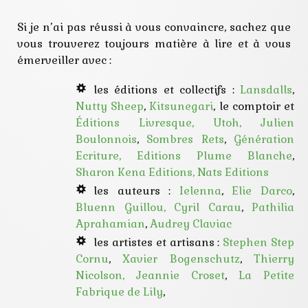
Si je n’ai pas réussi à vous convaincre, sachez que
vous trouverez toujours matière à lire et à vous
émerveiller avec :
les éditions et collectifs :
Lansdalls
,
Nutty Sheep
,
Kitsunegari
, le comptoir et
Éditions Livresque,
Utoh,
Julien
Boulonnois
,
Sombres Rets
,
Génération
Ecriture,
Editions Plume Blanche
,
Sharon Kena Editions,
Nats Editions
les auteurs :
Ielenna
,
Elie Darco
,
Bluenn Guillou,
Cyril Carau
,
Pathilia
Aprahamian
,
Audrey Claviac
les artistes et artisans :
Stephen Step
Cornu
,
Xavier Bogenschutz
,
Thierry
Nicolson,
Jeannie Croset
,
La Petite
Fabrique de Lily
,