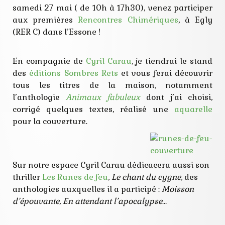
paris
samedi 27 mai ( de 10h à 17h30), venez participer
rencontre
aux premières
Rencontres Chimériques
, à Egly
salon
signature
(RER C) dans l’Essone !
sortie
En compagnie de
Cyril Carau
, je tiendrai le stand
des
éditions Sombres Rets
et vous ferai découvrir
tous les titres de la maison, notamment
l’anthologie
Animaux fabuleux
dont j’ai choisi,
corrigé quelques textes, réalisé une
aquarelle
pour la couverture.
Sur notre espace Cyril Carau dédicacera aussi son
thriller
Les Runes de feu
,
Le chant du cygne
, des
anthologies auxquelles il a participé :
Moisson
d’épouvante
,
En attendant l’apocalypse
…