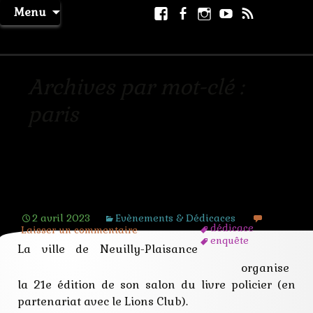
Aller
Facebook
Facebook
Instagram
Youtube
RSS
Recher
Menu
au
page
La Machine à Rêver
contenu
Archives par mot-clé :
paris
21e édition du salon du livre policier
de Neuilly-Plaisance
2 avril 2023
Evènements & Dédicaces
dédicace
Laisser un commentaire
enquête
La ville de Neuilly-Plaisance
jeunesse
mystère
organise
paris
la 21e édition de son salon du livre policier (en
polar
partenariat avec le Lions Club).
policier