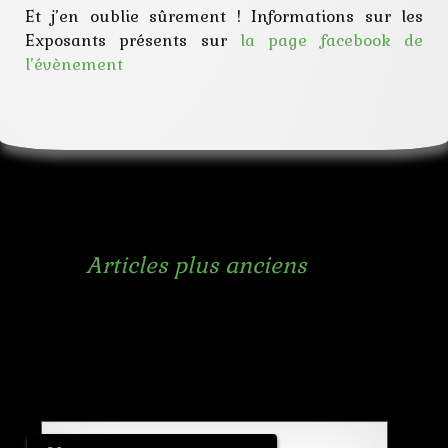
Et j’en oublie sûrement ! Informations sur les
Exposants présents sur
la page facebook de
l’évènement
Navigation
←
Articles plus anciens
des
articles