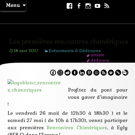
Aller
Facebook
Facebook
Instagram
Youtube
RSS
Recher
Menu
au
page
La Machine à Rêver
contenu
Les premières rencontres chimériques
18 mai 2017
Evènements & Dédicaces
artiste
dédicace
egly
essone
evenement
festival
fete
Profitez du pont pour
imaginaire
vous gaver d’imaginaire
livre
loisir
!
paris
Le vendredi 26 mai( de 12h30 à 18h30 ) et le
rencontre
salon
samedi 27 mai ( de 10h à 17h30), venez participer
signature
aux premières
Rencontres Chimériques
, à Egly
sortie
(RER C) dans l’Essone !