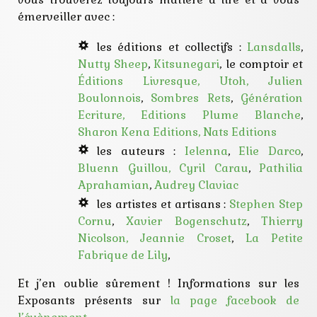
émerveiller avec :
les éditions et collectifs :
Lansdalls
,
Nutty Sheep
,
Kitsunegari
, le comptoir et
Éditions Livresque,
Utoh,
Julien
Boulonnois
,
Sombres Rets
,
Génération
Ecriture,
Editions Plume Blanche
,
Sharon Kena Editions,
Nats Editions
les auteurs :
Ielenna
,
Elie Darco
,
Bluenn Guillou,
Cyril Carau
,
Pathilia
Aprahamian
,
Audrey Claviac
les artistes et artisans :
Stephen Step
Cornu
,
Xavier Bogenschutz
,
Thierry
Nicolson,
Jeannie Croset
,
La Petite
Fabrique de Lily
,
Et j’en oublie sûrement ! Informations sur les
Exposants présents sur
la page facebook de