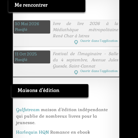
Me rencontrer
Ivre de lire 2026 à la
30 Mai 2026
Médiathèque métropolitaine
Planifié
René Char à Istres
Ouvrir dans l’application
Festival de l'Imaginaire - Salle
11 Oct 2025
du 4 septembre, Avenue Jules
Planifié
Guesde, Saint-Cannat
Ouvrir dans l’application
Maisons d'édition
Gulfstream
maison d’édition indépendante
qui publie de nombreux livres pour la
jeunesse.
Harlequin HQN
Romance en ebook