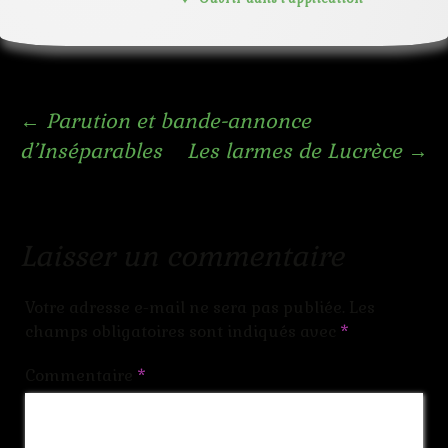
Navigation
←
Parution et bande-annonce
d’Inséparables
Les larmes de Lucrèce
→
des
articles
Laisser un commentaire
Votre adresse e-mail ne sera pas publiée.
Les
champs obligatoires sont indiqués avec
*
Commentaire
*