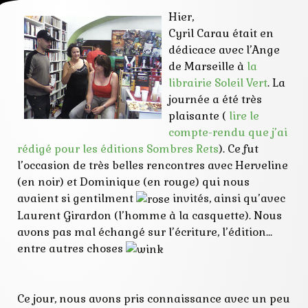
Carau
Hier,
critiques
Cyril
Cyril Carau était en
dédicace
dédicace avec l’Ange
discussions
dominique
de Marseille à
la
édition
librairie Soleil Vert
. La
Girardon
journée a été très
herveline
laurent
plaisante (
lire le
lecteurs
compte-rendu que j’ai
librairie
rédigé pour les éditions Sombres Rets
). Ce fut
marseille
presse
l’occasion de très belles rencontres avec Herveline
psychovision
(en noir) et Dominique (en rouge) qui nous
retours
avaient si gentilment
invités, ainsi qu’avec
rets
soleil
Laurent Girardon (l’homme à la casquette). Nous
sombres
avons pas mal échangé sur l’écriture, l’édition…
vert
entre autres choses
Ce jour, nous avons pris connaissance avec un peu