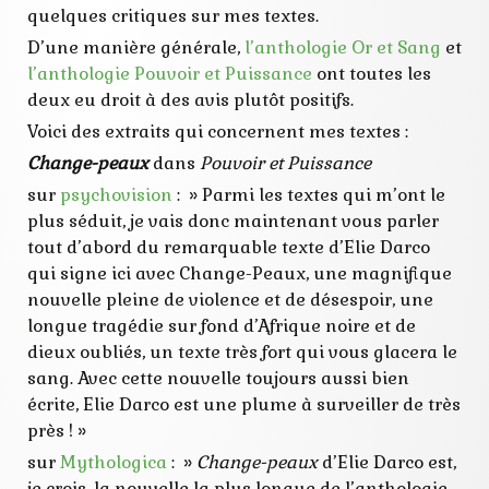
critiques
quelques critiques sur mes textes.
défauts
editions
D’une manière générale,
l’anthologie Or et Sang
et
littéraire
l’anthologie Pouvoir et Puissance
ont toutes les
mauvaises
nouvelles
deux eu droit à des avis plutôt positifs.
positives
Voici des extraits qui concernent mes textes :
publiées
retours
Change-peaux
dans
Pouvoir et Puissance
texte
sur
psychovision
: » Parmi les textes qui m’ont le
plus séduit, je vais donc maintenant vous parler
tout d’abord du remarquable texte d’Elie Darco
qui signe ici avec Change-Peaux, une magnifique
nouvelle pleine de violence et de désespoir, une
longue tragédie sur fond d’Afrique noire et de
dieux oubliés, un texte très fort qui vous glacera le
sang. Avec cette nouvelle toujours aussi bien
écrite, Elie Darco est une plume à surveiller de très
près ! »
sur
Mythologica
: »
Change-peaux
d’Elie Darco est,
je crois, la nouvelle la plus longue de l’anthologie.