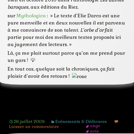
baroques
, aux éditions du Riez.
sur
Mythologica
: » Le texte d’Elie Darco est une
pure merveille et en deux nouvelles il est parvenu
à me convaincre de son talent.
L’orbe d’or
fait
partie pour moi des meilleurs textes proposés ici
au jugement des lecteurs. »
Là, ça me plait surtout parce qu’on me prend pour
un gars ! 💡
En tout cas, quelque soit la chroniques, ça fait
plaisir d’avoir des retours !
Des retours sur les textes…
26 juillet 2009
Evènements & Dédicaces
ange
Laisser un commentaire
avis