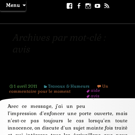
Aller
Facebook
Facebook
Instagram
Youtube
RSS
Recher
Menu
au
page
La Machine à Rêver
contenu
Archives par mot-clé :
avis
Quatre conseils pour une soumission
1 avril 2011
Travaux & Humeurs
Un
aide
commentaire pour le moment
avis
choisir
Avec ce message, j’ai un peu
colere
comment
l’impression d’enfoncer une porte ouverte, mais
commentaire
n’est-ce pas toujours le cas lorsqu’en toute
conseil
consignes
innocence, on discute d’un sujet mainte fois traité
contraintes