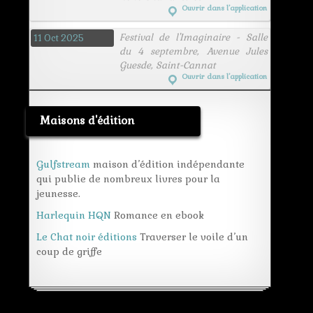
Ouvrir dans l’application
Festival de l'Imaginaire - Salle
11 Oct 2025
du 4 septembre, Avenue Jules
Guesde, Saint-Cannat
Ouvrir dans l’application
Maisons d'édition
Gulfstream
maison d’édition indépendante
qui publie de nombreux livres pour la
jeunesse.
Harlequin HQN
Romance en ebook
Le Chat noir éditions
Traverser le voile d’un
coup de griffe