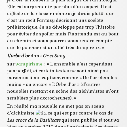
Elle est surprenante par plus d’un aspect. Il est
difficile de la classer même si je dirais plutôt que
c’est un récit Fantasy décrivant uns société
préhistorique. Je ne développe pas trop l’histoire
pour éviter de spoiler mais l’inattendu est au bout
du chemin et vous pourrez vous rendre compte
que le pouvoir est un allié très dangereux. »
L’orbe d’or
dans
Or et Sang
sur
vampirisme
: » L’ensemble n’est cependant
pas parfait, et certain textes ne sont ainsi pas
parvenus à me captiver, comme « De l’or plein les
mains » ou encore « L’Orbe d’or » (d’autres
nouvelles mettant en scène des alchimistes m’ont
semblées plus accrocheuses). »
En réalité ma nouvelle ne met pas en scène
d’alchimiste
, ce qui est par contre le cas de
Les crocs de la Basilicate
qui sera publiée si tout va
bien en octobre 2010 dans l’anthologie
Les dames