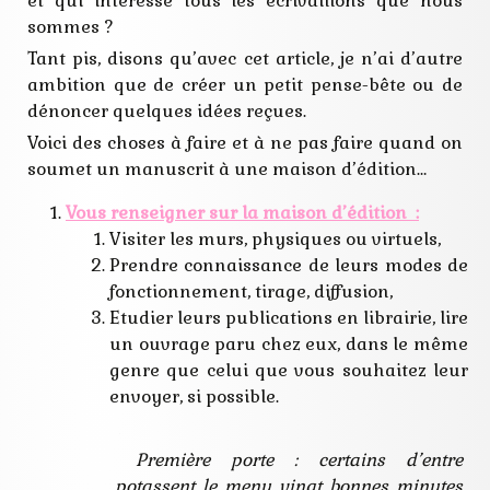
et qui intéresse tous les écrivaillons que nous
correction
sommes ?
éditer
editeur
Tant pis, disons qu’avec cet article, je n’ai d’autre
etudier
ambition que de créer un petit pense-bête ou de
injures
manuscrit
dénoncer quelques idées reçues.
publier
Voici des choses à faire et à ne pas faire quand on
relecture
retour
soumet un manuscrit à une maison d’édition…
roman
selection
Vous renseigner sur la maison d’édition :
soumettre
Visiter les murs, physiques ou virtuels,
soumission
Prendre connaissance de leurs modes de
fonctionnement, tirage, diffusion,
Etudier leurs publications en librairie, lire
un ouvrage paru chez eux, dans le même
genre que celui que vous souhaitez leur
envoyer, si possible.
Première porte : certains d’entre
potassent le menu vingt bonnes minutes