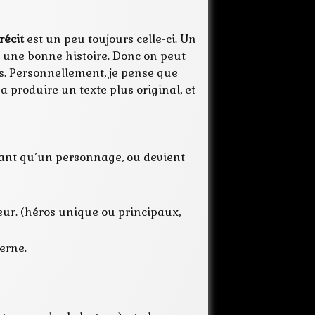
organiser
récit
récit
est un peu toujours celle-ci. Un
schema
en une bonne histoire. Donc on peut
texte
es. Personnellement, je pense que
a produire un texte plus original, et
rtant qu’un personnage, ou devient
ieur. (héros unique ou principaux,
erne.