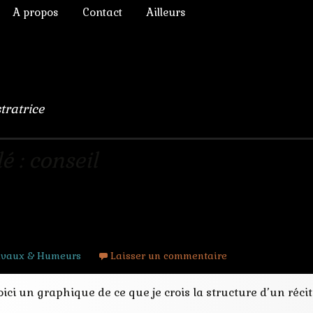
A propos
Contact
Ailleurs
ictoriens
Annonces diverses
à Rêver
phique
Chroniques de lecture
numérique
Liens
stratrice
lomb
ulation, 3D
é : conseil
it ] Structure d’un récit schématisée
s Chimères
avaux & Humeurs
Laisser un commentaire
ici un graphique de ce que je crois la structure d’un récit 