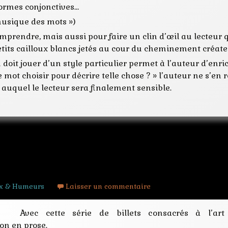
formes conjonctives…
 musique des mots »)
mprendre, mais aussi pour faire un clin d’œil au lecteur qu
etits cailloux blancs jetés au cour du cheminement créate
 doit jouer d’un style particulier permet à l’auteur d’enri
 mot choisir pour décrire telle chose ? » l’auteur ne s’en re
 auquel le lecteur sera finalement sensible.
cit ] le format : nouvelle ou roman ?
x & Humeurs
Laisser un commentaire
Avec cette série de billets consacrés à l’art 
ion en prose.