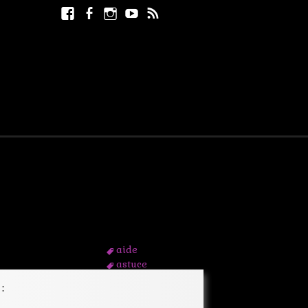
Facebook
Facebook
Instagram
Youtube
RSS
Rechercher :
page
aide
astuce
atelier
:
conseil
écrire