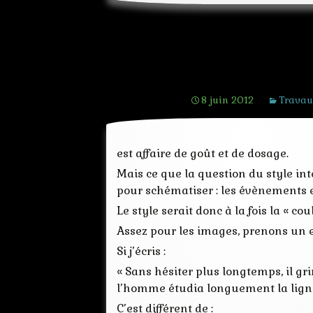
[Ecrire un réc
8 juin 2012
Travau
est affaire de goût et de dosage.
Mais ce que la question du style inte
pour schématiser : les évènements 
Le style serait donc à la fois la « c
Assez pour les images, prenons un 
Si j’écris :
« Sans hésiter plus longtemps, il gr
l’homme étudia longuement la ligne d
C’est différent de :