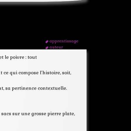
apprentissage
auteur
conseil
 le poivre : tout
écrire
ecriture
écrivain
 ce qui compose l’histoire, soit,
intention
lecteur
nt, sa pertinence contextuelle.
mot
recherche
style
stylistique
 sacs sur une grosse pierre plate,
texte
vocabulaire