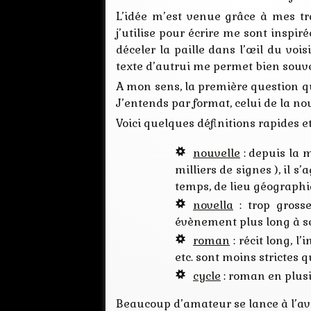
L’idée m’est venue grâce à mes tr
j’utilise pour écrire me sont inspir
déceler la paille dans l’œil du voi
texte d’autrui me permet bien souven
A mon sens, la première question que
J’entends par format, celui de la no
Voici quelques définitions rapides e
nouvelle
: depuis la 
milliers de signes ), il 
temps, de lieu géographi
novella
: trop gross
évènement plus long à se
roman
: récit long, l
etc. sont moins strictes 
cycle
: roman en plus
Beaucoup d’amateur se lance à l’ave