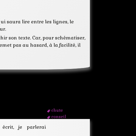
i saura lire entre les lignes, le
ur.
chir son texte. Car, pour schématiser,
met pas au hasard, à la facilité, il
chute
conseil
contraintes
écrit, je parlerai
écrire
ecriture