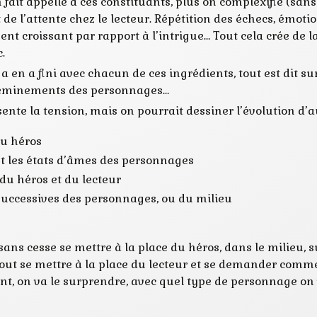
 fait appelle à ces constituants, plus on complexifie (sans 
t de l’attente chez le lecteur. Répétition des échecs, émot
nt croissant par rapport à l’intrigue… Tout cela crée de 
.
a en a fini avec chacun de ces ingrédients, tout est dit sur
cheminements des personnages…
sente la tension, mais on pourrait dessiner l’évolution d’
du héros
et les états d’âmes des personnages
du héros et du lecteur
successives des personnages, ou du milieu
t sans cesse se mettre à la place du héros, dans le milieu,
rtout se mettre à la place du lecteur et se demander commen
, on va le surprendre, avec quel type de personnage on