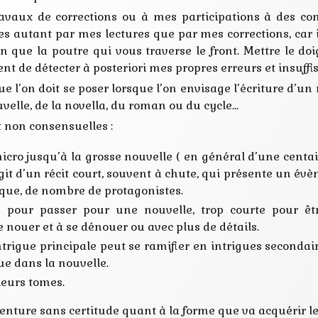
avaux de corrections ou à mes participations à des co
ées autant par mes lectures que par mes corrections, car i
sin que la poutre qui vous traverse le front. Mettre le do
t de détecter à posteriori mes propres erreurs et insuffi
 l’on doit se poser lorsque l’on envisage l’écriture d’un r
uvelle, de la novella, du roman ou du cycle…
t non consensuelles :
micro jusqu’à la grosse nouvelle ( en général d’une centa
s’agit d’un récit court, souvent à chute, qui présente un é
que, de nombre de protagonistes.
e pour passer pour une nouvelle, trop courte pour ê
 nouer et à se dénouer ou avec plus de détails.
’intrigue principale peut se ramifier en intrigues secondair
que dans la nouvelle.
ieurs tomes.
nture sans certitude quant à la forme que va acquérir le