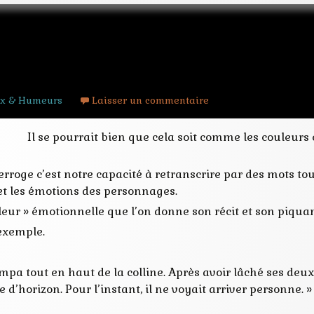
it] une question de style
x & Humeurs
Laisser un commentaire
Il se pourrait bien que cela soit comme les couleurs et
rroge c’est notre capacité à retranscrire par des mots tout
et les émotions des personnages.
ouleur » émotionnelle que l’on donne son récit et son piqua
exemple.
impa tout en haut de la colline. Après avoir lâché ses deux
’horizon. Pour l’instant, il ne voyait arriver personne. »