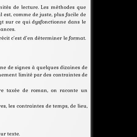
format
mités de lecture. Les méthodes que
forme
l est, comme de juste, plus facile de
histoire
igt sur ce qui dysfonctionne dans le
idee
sances.
intrigue
écit c’est d’en déterminer le format.
long
méthode
nouvelle
plan
protagoniste
ine de signes à quelques dizaines de
récit
vènement limité par des contraintes de
roman
situation
taille
tre taxée de roman, on raconte un
es, les contraintes de temps, de lieu,
ur texte.