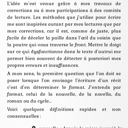
histoire
L’idée m’est venue grâce à mes travaux de
idee
corrections ou à mes participations à des comités
intrigue
long
de lecture. Les méthodes que j’utilise pour écrire
méthode
me sont inspirées autant par mes lectures que par
nouvelle
plan
mes corrections, car il est, comme de juste, plus
protagoniste
facile de déceler la paille dans l’œil du voisin que
récit
la poutre qui vous traverse le front. Mettre le doigt
roman
situation
sur ce qui dysfonctionne dans le texte d’autrui me
taille
permet bien souvent de détecter à posteriori mes
propres erreurs et insuffisances.
A mon sens, la première question que l’on doit se
poser lorsque l’on envisage l’écriture d’un récit
c’est d’en déterminer le format. J’entends par
format, celui de la nouvelle, de la novella, du
roman ou du cycle…
Voici quelques définitions rapides et non
consensuelles :