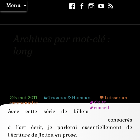
Aller
Facebook
Facebook
Instagram
Youtube
RSS
Recher
Menu
au
page
La Machine à Rêver
contenu
Archives par mot-clé :
long
[ Ecrire un récit ] le format : nouvelle
ou roman ?
5 mai 2011
Travaux & Humeurs
Laisser un
chute
commentaire
conseil
Avec cette série de billets
contraintes
écrire
consacrés
ecriture
à l’art écrit, je parlerai essentiellement de
format
l’écriture de fiction en prose.
forme