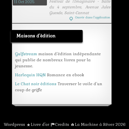
Festival de l'Imaginaire - Salle
11 Oct 2025
du 4 septembre, Avenue Jules
Guesde, Saint-Cannat
Ouvrir dans l’application
Maisons d'édition
Gulfstream
maison d’édition indépendante
qui publie de nombreux livres pour la
jeunesse.
Harlequin HQN
Romance en ebook
Le Chat noir éditions
Traverser le voile d’un
coup de griffe
Wordpress
Livre d'or
Credits
La Machine à Rêver 2026