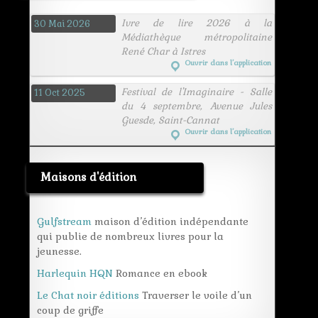
Ivre de lire 2026 à la
30 Mai 2026
Médiathèque métropolitaine
René Char à Istres
Ouvrir dans l’application
Festival de l'Imaginaire - Salle
11 Oct 2025
du 4 septembre, Avenue Jules
Guesde, Saint-Cannat
Ouvrir dans l’application
Maisons d'édition
Gulfstream
maison d’édition indépendante
qui publie de nombreux livres pour la
jeunesse.
Harlequin HQN
Romance en ebook
Le Chat noir éditions
Traverser le voile d’un
coup de griffe