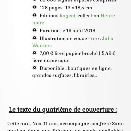
jeunesse
128 pages -13 x 18,5 cm
jouet
jouets
Editions
Rageot
, collection
Heure
gonflables
noire
lampe
lecture
Parution le 16 août 2018
malfrats
Illustration de couverture :
Julia
mystère
noir
Wauters
polar
7,60 € livre papier broché | 5,49 €
policier
première
livre numérique
roman
Disponible : boutiques en ligne,
usine
grandes surfaces, librairies…
Le texte du quatrième de couverture :
Cette nuit, Noa, 11 ans, accompagne son frère Sami
gardien dans une fabrique de jouets gonflables.