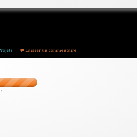
 dangereux au Monstergame
Projets
Laisser un commentaire
es