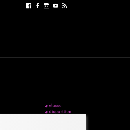
Facebook
Facebook
Instagram
Youtube
RSS
Rechercher :
page
classe
disparition
enfant
gare
harcèlement