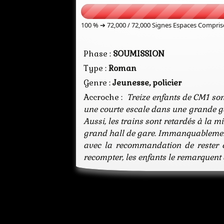
100 % ➔
72,000 / 72,000
Signes Espaces Compris
Phase :
SOUMISSION
Type :
Roman
Genre :
Jeunesse, policier
Accroche :
Treize enfants de CM1 sont
une courte escale dans une grande gar
Aussi, les trains sont retardés à la m
grand hall de gare. Immanquablement, c
avec la recommandation de rester en
recompter, les enfants le remarquent d
Sélection Pri