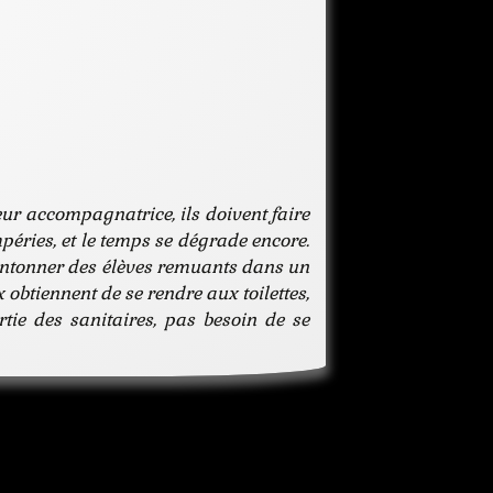
jeunesse
kidnapping
neige
perte
pluie
policier
voyage
leur accompagnatrice, ils doivent faire
péries, et le temps se dégrade encore.
e cantonner des élèves remuants dans un
 obtiennent de se rendre aux toilettes,
tie des sanitaires, pas besoin de se