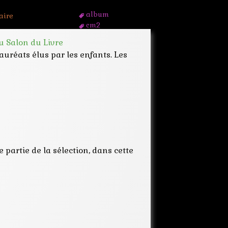
album
aire
cm2
coup de pouce
u Salon du Livre
eaubonne
auréats élus par les enfants. Les
enfant
lecture
médiathèque
prix
roman
salon
selection
vote
e partie de la sélection, dans cette