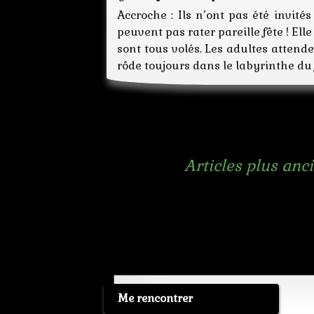
Accroche : Ils n’ont pas été invités
peuvent pas rater pareille fête ! Ell
sont tous volés. Les adultes attende
rôde toujours dans le labyrinthe du j
Navigation
←
Articles plus anc
des
articles
Me rencontrer