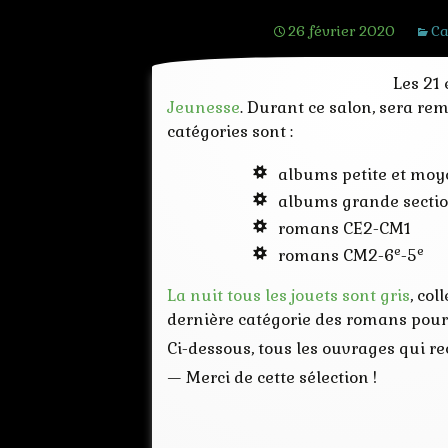
26 février 2020
Ca
Les 21
Jeunesse
. Durant ce salon, sera rem
catégories sont :
albums petite et moy
albums grande secti
romans CE2-CM1
e
e
romans CM2-6
-5
La nuit tous les jouets sont gris
, col
dernière catégorie des romans pour 
Ci-dessous, tous les ouvrages qui re
—
Merci de cette sélection !