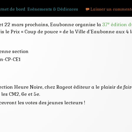
rnet de bord
,
Evènements & Dédicaces
Laisser un comment
e
 et 22 mars prochains, Eaubonne organise la
37
édition d
is le Prix « Coup de pouce » de la Ville d’Eaubonne aux 4 l
enne section
on-CP-CE1
lection Heure Noire, chez Rageot éditeur a le plaisir de fair
les CM2, 6e et 5e.
cevront les votes des jeunes lecteurs !