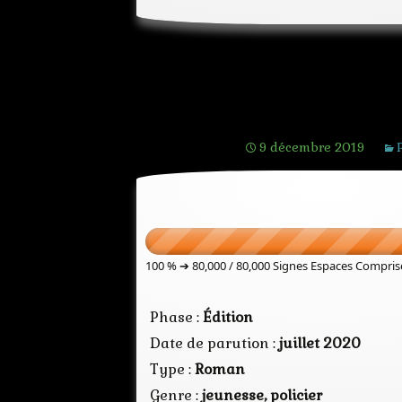
[Projet] Jeux
9 décembre 2019
100 % ➔
80,000 / 80,000
Signes Espaces Compris
Phase :
Édition
Date de parution :
juillet 2020
Type :
Roman
Genre :
jeunesse, policier