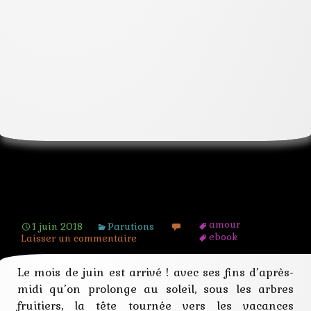
Opération Ebook En Folie
amour
1 juin 2018
Parutions
ebook
Laisser un commentaire
enquête
epub
Le mois de juin est arrivé ! avec ses fins d’après-
livre
prix
midi qu’on prolonge au soleil, sous les arbres
promotion
fruitiers, la tête tournée vers les vacances
roman