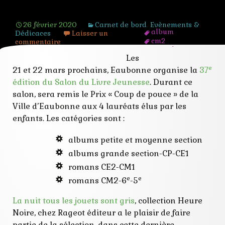
Sélection Prix Coup de Pouce 2020
26 février 2020
Carnet de bord
,
Evènements &
album
Dédicaces
Laisser un
cm2
commentaire
coup de pouce
Les
eaubonne
enfant
e
21 et 22 mars prochains, Eaubonne organise la
37
lecture
édition du Salon du Livre Jeunesse
. Durant ce
médiathèque
prix
salon, sera remis le Prix « Coup de pouce » de la
roman
Ville d’Eaubonne aux 4 lauréats élus par les
salon
enfants. Les catégories sont :
selection
vote
albums petite et moyenne section
albums grande section-CP-CE1
romans CE2-CM1
e
e
romans CM2-6
-5
La nuit tous les jouets sont gris
, collection Heure
Noire, chez Rageot éditeur a le plaisir de faire
partie de la sélection, dans cette dernière