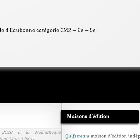
lle d’Eaubonne catégorie CM2 – 6e – 5e
Maisons d'édition
 2026 à la Médiathèque
Gulfstream
maison d’édition indé
ené Char à Istres