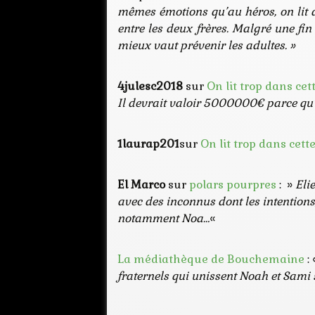
mêmes émotions qu’au héros, on lit à 
entre les deux frères. Malgré une fin
mieux vaut prévenir les adultes. »
4julesc2018
sur
On lit trop dans cett
Il devrait valoir 5000000€ parce qu’il
1laurap201
sur
On lit trop dans cette
El Marco
sur
polars pourpres
: »
Eli
avec des inconnus dont les intentions
notamment Noa…
«
La médiathèque de Bouchemaine
:
fraternels qui unissent Noah et Sami