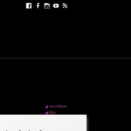
Facebook
Facebook
Instagram
Youtube
RSS
Rechercher :
page
accident
feu
flamme
incendie
lampe