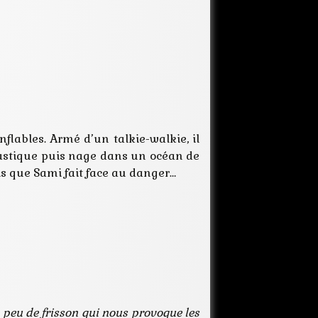
lecture
malfrats
mystère
noir
polar
policier
première
roman
usine
flables. Armé d’un talkie-walkie, il
plastique puis nage dans un océan de
is que Sami fait face au danger…
 peu de frisson qui nous provoque les