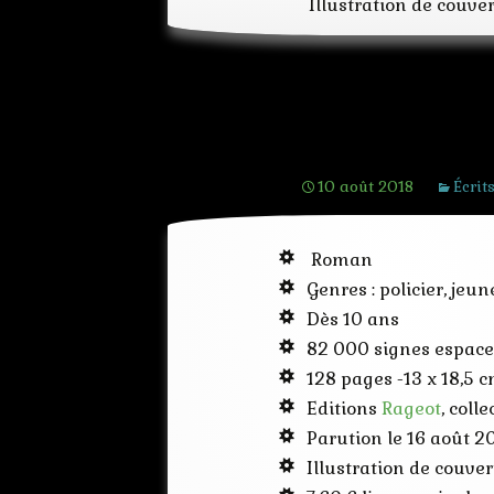
Illustration de couve
La nuit tous le
10 août 2018
Écrit
Roman
Genres : policier, jeu
Dès 10 ans
82 000 signes espace
128 pages -13 x 18,5 
Editions
Rageot
, coll
Parution le 16 août 2
Illustration de couver