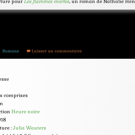
rture pour
Les flammes mortes
, un roman de Nathalie He
s jouets sont gris
s
,
Romans
Laisser un commentaire
nesse
s comprises
cm
ection
Heure noire
018
ture :
Julia Wauters