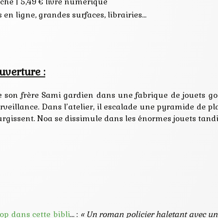
oché | 5,49 € livre numérique
 en ligne, grandes surfaces, librairies…
uverture :
 son frère Sami gardien dans une fabrique de jouets gon
urveillance. Dans l’atelier, il escalade une pyramide de 
surgissent. Noa se dissimule dans les énormes jouets tand
rop dans cette bibli
… :
« Un roman policier haletant avec un