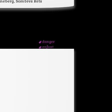
nneberg, Sombres Rets
liban
meurtre
orient
polar
policier
syrie
toit
danger
enfant
enquête
fabrique
frere
garçon
gardien
histoire
jeune
jeunesse
jouet
jouets
gonflables
lampe