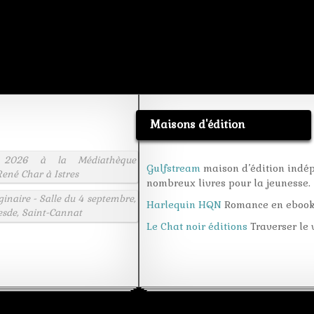
Maisons d'édition
 2026 à la Médiathèque
Gulfstream
maison d’édition indé
ené Char à Istres
nombreux livres pour la jeunesse.
aginaire - Salle du 4 septembre,
Harlequin HQN
Romance en eboo
esde, Saint-Cannat
Le Chat noir éditions
Traverser le v