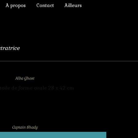
A propos
Contact
Ailleurs
ictoriens
Annonces diverses
à Rêver
phique
Chroniques de lecture
numérique
Liens
stratrice
lomb
ulation, 3D
Alba Ghost
toile de forme ovale 28 x 42 cm
s Chimères
Captain Shady