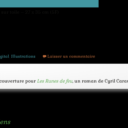
 sur toile – 27 x 35 cm (5F)
gital
,
Illustrations
Laisser un commentaire
 couverture pour
Les Runes de feu
, un roman de Cyril Cara
iens