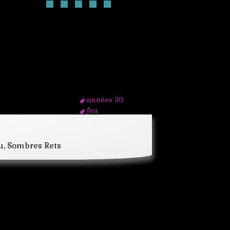
années 30
feu
new york
ouragan
runes
u, Sombres Rets