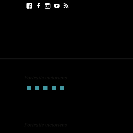
Facebook
Facebook
Instagram
Youtube
RSS
Rechercher :
page
Portraits victoriens
Portraits victoriens