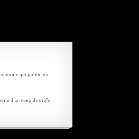
pendante qui publie de
k
oile d’un coup de griffe