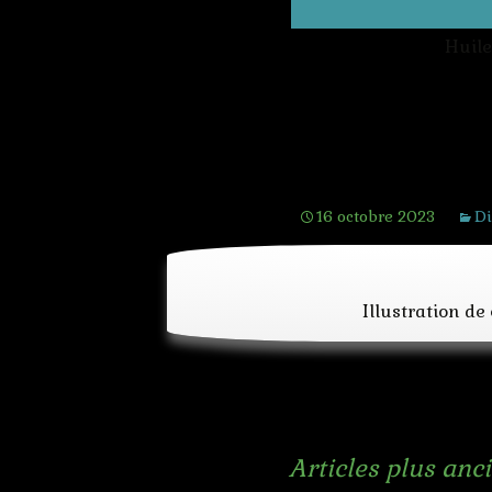
Huile
L’inquisiteur
16 octobre 2023
Di
Illustration de
Navigation
←
Articles plus anc
des