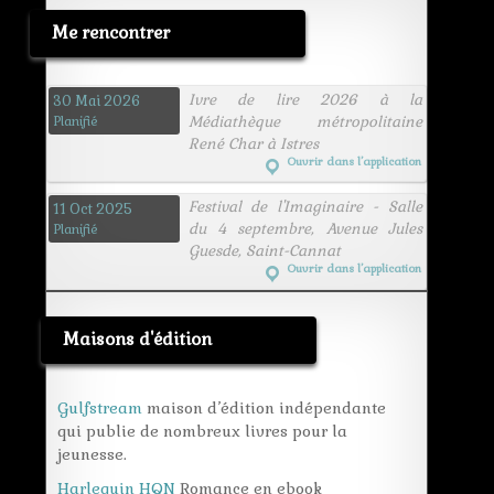
Me rencontrer
Ivre de lire 2026 à la
30 Mai 2026
Médiathèque métropolitaine
Planifié
René Char à Istres
Ouvrir dans l’application
Festival de l'Imaginaire - Salle
11 Oct 2025
du 4 septembre, Avenue Jules
Planifié
Guesde, Saint-Cannat
Ouvrir dans l’application
Maisons d'édition
Gulfstream
maison d’édition indépendante
qui publie de nombreux livres pour la
jeunesse.
Harlequin HQN
Romance en ebook