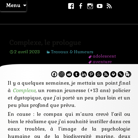
Aller
Facebook
Facebook
Instagram
Youtube
RSS
Recher
Menu
au
page
La Machine à Rêver
contenu
Complexe, le prologue
2 avril 2023
Travaux & Humeurs
adolescent
aventure
cite
enquête
intrigue
Il y a quelques semaines, je mettais un point final
jeunesse
journaliste
à
Complexe
, un roman jeunesse (+13 ans) policier
meurtre
et dystopique, que j’ai porté un peu plus loin et un
mort
orphelin
peu plus profond que prévu.
poisson
En cause : le compas qui m’aura crevé l’œil ou
policier
rebelle
bien le réalisme que j’ai souhaité instiller dans ces
roman
eaux troubles, à l’image de la psychologie
science
humaine ou de la biodiversité marine, deux
sous-marin