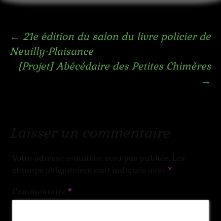
Navigation
←
21e édition du salon du livre policier de
Neuilly-Plaisance
des
[Projet] Abécédaire des Petites Chimères
→
articles
Laisser un commentaire
Votre adresse e-mail ne sera pas publiée.
Les
champs obligatoires sont indiqués avec
*
Commentaire
*