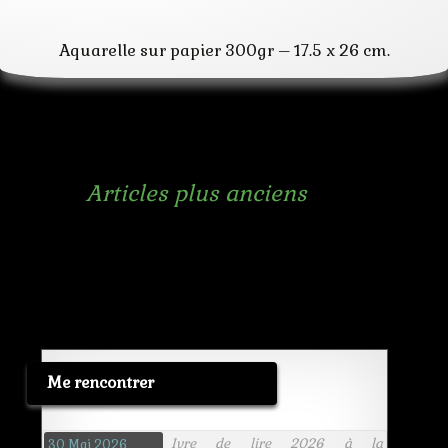
mythologie
ondine
poisson
Aquarelle sur papier 300gr – 17.5 x 26 cm.
portrait
vague
visage
Navigation
←
Articles plus anciens
des
articles
Me rencontrer
Ivre de lire 2026 à la
30 Mai 2026