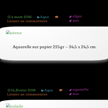
Sirène
algue
4 mars 2016
Aqua
mer
Laisser un commentaire
mythe
mythologie
nereide
ocean
poisson
sirène
Aquarelle sur papier 225gr – 34,5 x 24,5 cm.
Naïade
aquarelle
14 février 2016
Aqua
eau
Laisser un commentaire
femme
fleuve
mythe