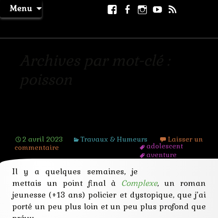
Aller
Facebook
Facebook
Instagram
Youtube
RSS
Recher
Menu
au
page
La Machine à Rêver
contenu
Archives par mot-clé :
poisson
Complexe, le prologue
2 avril 2023
Travaux & Humeurs
Laisser un
adolescent
commentaire
aventure
cite
Il y a quelques semaines, je
enquête
intrigue
mettais un point final à
Complexe
, un roman
jeunesse
jeunesse (+13 ans) policier et dystopique, que j’ai
journaliste
meurtre
porté un peu plus loin et un peu plus profond que
mort