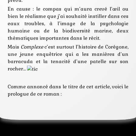
prévu.
orphelin
poisson
En cause : le compas qui m’aura crevé l’œil ou
policier
bien le réalisme que j’ai souhaité instiller dans ces
rebelle
eaux troubles, à l’image de la psychologie
roman
science
humaine ou de la biodiversité marine, deux
sous-marin
thématiques importantes dans le récit.
station
traumatisme
Mais
Complexe
c’est surtout l’histoire de Corégone,
une jeune enquêtrice qui a les manières d’un
barracuda et la tenacité d’une patelle sur son
rocher…
Comme annoncé dans le titre de cet article, voici le
prologue de ce roman :