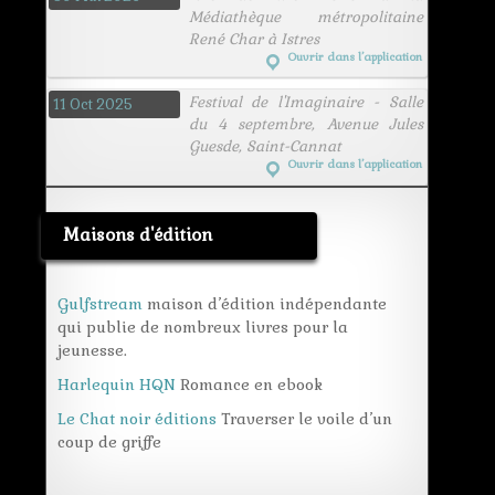
Médiathèque métropolitaine
René Char à Istres
Ouvrir dans l’application
Festival de l'Imaginaire - Salle
11 Oct 2025
du 4 septembre, Avenue Jules
Guesde, Saint-Cannat
Ouvrir dans l’application
Maisons d'édition
Gulfstream
maison d’édition indépendante
qui publie de nombreux livres pour la
jeunesse.
Harlequin HQN
Romance en ebook
Le Chat noir éditions
Traverser le voile d’un
coup de griffe