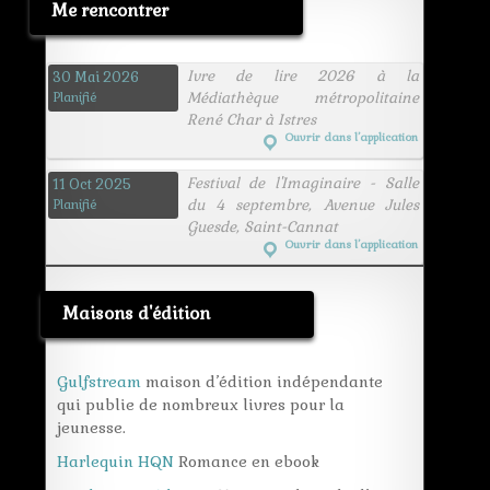
Me rencontrer
Ivre de lire 2026 à la
30 Mai 2026
Médiathèque métropolitaine
Planifié
René Char à Istres
Ouvrir dans l’application
Festival de l'Imaginaire - Salle
11 Oct 2025
du 4 septembre, Avenue Jules
Planifié
Guesde, Saint-Cannat
Ouvrir dans l’application
Maisons d'édition
Gulfstream
maison d’édition indépendante
qui publie de nombreux livres pour la
jeunesse.
Harlequin HQN
Romance en ebook