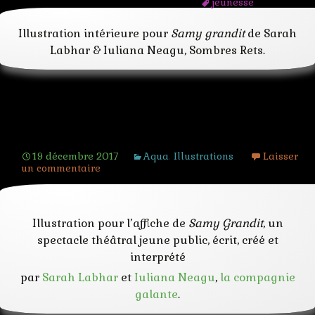
jeunesse
magie
musique
Illustration intérieure pour
Samy grandit
de Sarah
placard
Labhar & Iuliana Neagu, Sombres Rets.
théâtre
Samy et la nuit
19 décembre 2017
Aqua
,
Illustrations
Laisser
un commentaire
Illustration pour l’affiche de
Samy Grandit
, un
spectacle théâtral jeune public, écrit, créé et
interprété
par
Sarah Labhar
et
Iuliana Neagu
,
la compagnie
galante
.