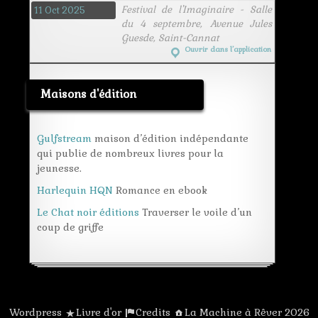
Festival de l'Imaginaire - Salle
11 Oct 2025
du 4 septembre, Avenue Jules
Guesde, Saint-Cannat
Ouvrir dans l’application
Maisons d'édition
Gulfstream
maison d’édition indépendante
qui publie de nombreux livres pour la
jeunesse.
Harlequin HQN
Romance en ebook
Le Chat noir éditions
Traverser le voile d’un
coup de griffe
Wordpress
Livre d'or
Credits
La Machine à Rêver 2026