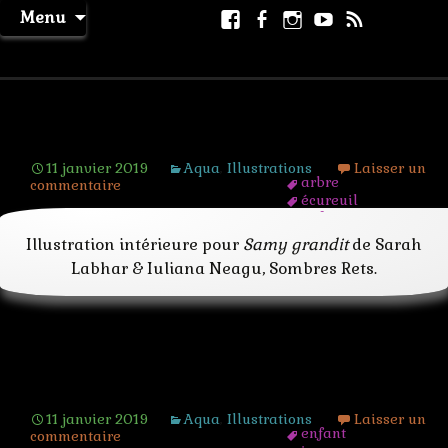
Aller
Facebook
Facebook
Instagram
Youtube
RSS
Recher
Menu
au
page
La Machine à Rêver
contenu
La fille-arbre
11 janvier 2019
Aqua
,
Illustrations
Laisser un
arbre
commentaire
écureuil
enfant
fee
Illustration intérieure pour
Samy grandit
de Sarah
fille
Labhar & Iuliana Neagu, Sombres Rets.
forêt
jeunesse
nymphe
théâtre
Piano magique
11 janvier 2019
Aqua
,
Illustrations
Laisser un
enfant
commentaire