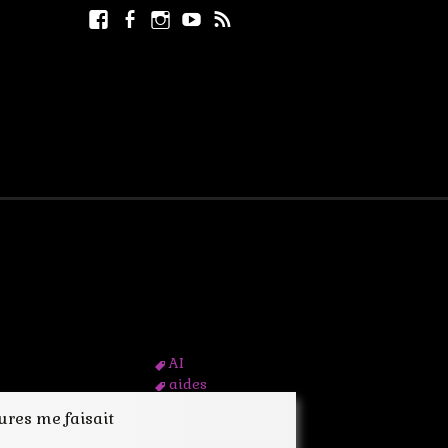
Facebook
Facebook
Instagram
Youtube
RSS
Rechercher :
page
AI
aides
annuaire
ures me faisait
antisèche
appel