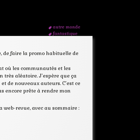
autre monde
fantastique
fantasy
fanzinat
, de faire la promo habituelle de
illustration
imaginaire
littérature
at où les communautés et les
nouvelles
très aléatoire. J’espère que ça
outremonde
 et de nouveaux auteurs. C’est ce
publication
pas encore prête à rendre mon
science fiction
sf
webrevue
a web-revue, avec au sommaire :
webzine