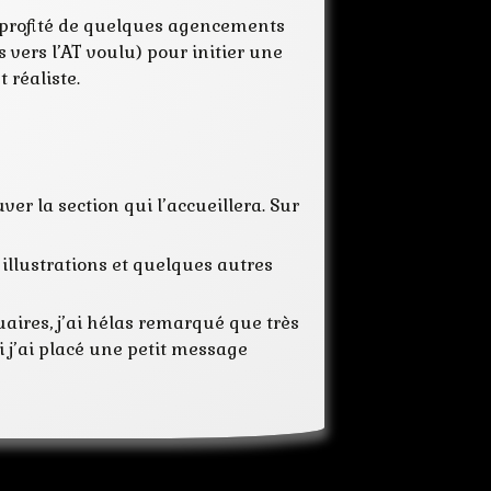
AT
i profité de quelques agencements
Auteurs
vers l’AT voulu) pour initier une
charte
 réaliste.
concours
conseils
design
écrivain
édition
ouver la section qui l’accueillera. Sur
fanzinat
Galeries
graphique
 illustrations et quelques autres
Illustrateurs
listes
aires, j’ai hélas remarqué que très
textes
webdesign
i j’ai placé une petit message