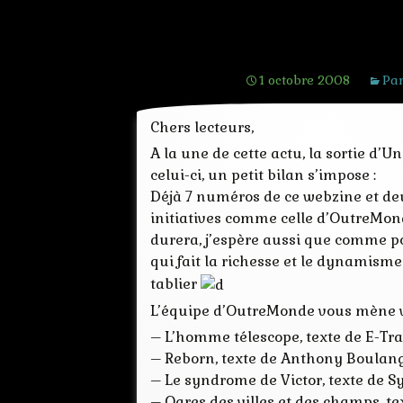
Sortie d’Univ
1 octobre 2008
Par
Chers lecteurs,
A la une de cette actu, la sortie d’
celui-ci, un petit bilan s’impose :
Déjà 7 numéros de ce webzine et de
initiatives comme celle d’OutreMond
durera, j’espère aussi que comme po
qui fait la richesse et le dynamism
tablier
L’équipe d’OutreMonde vous mène ve
– L’homme télescope, texte de E-Tra
– Reborn, texte de Anthony Boulange
– Le syndrome de Victor, texte de Sy
– Ogres des villes et des champs, te