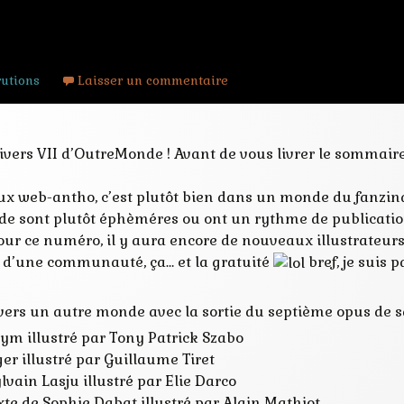
ers VII d’OutreMonde
utions
Laisser un commentaire
Univers VII d’OutreMonde ! Avant de vous livrer le sommaire
ux web-antho, c’est plutôt bien dans un monde du fanzin
e sont plutôt éphèméres ou ont un rythme de publication 
ur ce numéro, il y aura encore de nouveaux illustrateurs
e d’une communauté, ça… et la gratuité
bref, je suis 
rs un autre monde avec la sortie du septième opus de s
ym illustré par Tony Patrick Szabo
r illustré par Guillaume Tiret
lvain Lasju illustré par Elie Darco
xte de Sophie Dabat illustré par Alain Mathiot