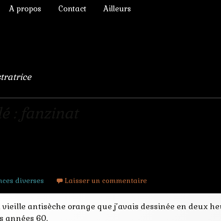
A propos
Contact
Ailleurs
ictoriens
Annonces diverses
à Rêver
phique
Chroniques de lecture
numérique
Liens
stratrice
lomb
ulation, 3D
é : fanzinat
sign pour antisèche
s Chimères
ces diverses
Laisser un commentaire
 vieille antisèche orange que j’avais dessinée en deux he
es années 60.