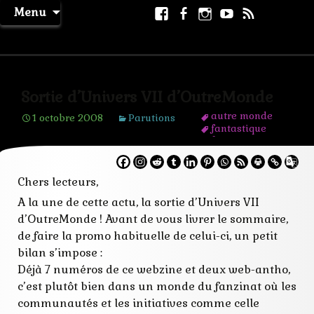
Aller
Facebook
Facebook
Instagram
Youtube
RSS
Recher
Menu
au
page
La Machine à Rêver
contenu
Sortie d’Univers VII d’OutreMonde
autre monde
1 octobre 2008
Parutions
fantastique
fantasy
fanzinat
illustration
imaginaire
Chers lecteurs,
littérature
A la une de cette actu, la sortie d’Univers VII
nouvelles
outremonde
d’OutreMonde ! Avant de vous livrer le sommaire,
publication
de faire la promo habituelle de celui-ci, un petit
science fiction
sf
bilan s’impose :
webrevue
Déjà 7 numéros de ce webzine et deux web-antho,
webzine
c’est plutôt bien dans un monde du fanzinat où les
communautés et les initiatives comme celle