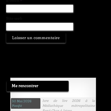
E-mail
*
Site web
Me rencontrer
Ivre de lire 2026 à la
30 Mai 2026
Médiathèque métropolitaine
Planifié
René Char à Istres