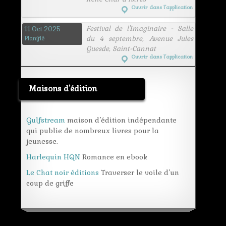
Ouvrir dans l’application
Festival de l'Imaginaire - Salle
11 Oct 2025
du 4 septembre, Avenue Jules
Planifié
Guesde, Saint-Cannat
Ouvrir dans l’application
Maisons d'édition
Gulfstream
maison d’édition indépendante
qui publie de nombreux livres pour la
jeunesse.
Harlequin HQN
Romance en ebook
Le Chat noir éditions
Traverser le voile d’un
coup de griffe