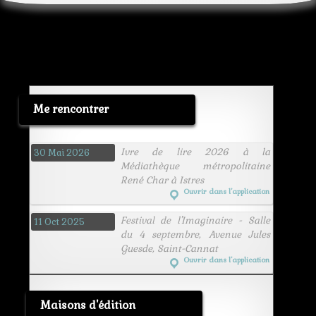
Me rencontrer
Ivre de lire 2026 à la
30 Mai 2026
Médiathèque métropolitaine
René Char à Istres
Ouvrir dans l’application
Festival de l'Imaginaire - Salle
11 Oct 2025
du 4 septembre, Avenue Jules
Guesde, Saint-Cannat
Ouvrir dans l’application
Maisons d'édition