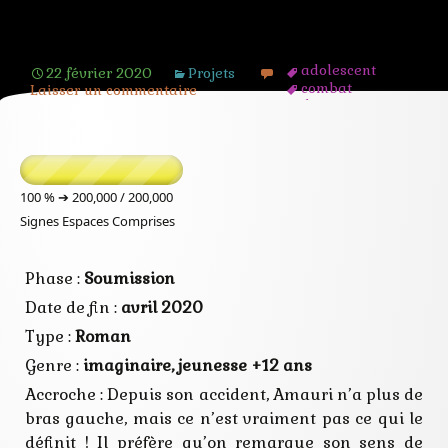
[Projet] Les combattants de
l’invavisible
adolescent
22 février 2020
Projets
combat
Laisser un commentaire
dimension
fantastique
fantasy
handicap
humour
imaginaire
100 % ➔
200,000 / 200,000
invasion
Signes Espaces Comprises
magie
quête
science fiction
Phase :
Soumission
sf
voyage
Date de fin :
avril 2020
Type :
Roman
Genre :
imaginaire, jeunesse +12 ans
Accroche : Depuis son accident, Amauri n’a plus de
bras gauche, mais ce n’est vraiment pas ce qui le
définit ! Il préfère qu’on remarque son sens de