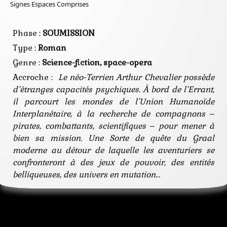
pirate
Signes Espaces Comprises
planète
pouvoir
psi
Phase :
SOUMISSION
quête
Type :
Roman
rédemption
voyage
Genre :
Science-fiction, space-opera
temporel
Accroche :
Le néo-Terrien Arthur Chevalier possède
d’étranges capacités psychiques. À bord de l’Errant,
il parcourt les mondes de l’Union Humanoïde
Interplanétaire, à la recherche de compagnons ‒
pirates, combattants, scientifiques ‒ pour mener à
bien sa mission. Une Sorte de quête du Graal
moderne au détour de laquelle les aventuriers se
confronteront à des jeux de pouvoir, des entités
belliqueuses, des univers en mutation…