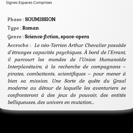
pirate
Signes Espaces Comprises
planète
pouvoir
psi
Phase :
SOUMISSION
quête
Type :
Roman
rédemption
voyage
Genre :
Science-fiction, space-opera
temporel
Accroche :
Le néo-Terrien Arthur Chevalier possède
d’étranges capacités psychiques. À bord de l’Errant,
il parcourt les mondes de l’Union Humanoïde
Interplanétaire, à la recherche de compagnons ‒
pirates, combattants, scientifiques ‒ pour mener à
bien sa mission. Une Sorte de quête du Graal
moderne au détour de laquelle les aventuriers se
confronteront à des jeux de pouvoir, des entités
belliqueuses, des univers en mutation…