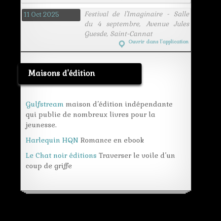
space art
Festival de l'Imaginaire - Salle
11 Oct 2025
univers
du 4 septembre, Avenue Jules
voyage
Guesde, Saint-Cannat
Ouvrir dans l’application
Maisons d'édition
Gulfstream
maison d’édition indépendante
qui publie de nombreux livres pour la
jeunesse.
Harlequin HQN
Romance en ebook
Le Chat noir éditions
Traverser le voile d’un
coup de griffe