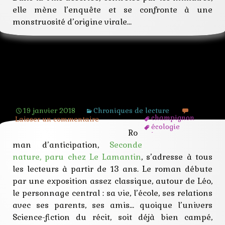
elle mène l’enquête et se confronte à une
monstruosité d’origine virale…
Seconde nature – Emmanuel
Ardichvili
19 janvier 2018
Chroniques de lecture
champignon
Laisser un commentaire
écologie
Ro
humain
mutation
man d’anticipation,
Seconde
nature
nature, paru chez Le Lamantin
, s’adresse à tous
parasite
les lecteurs à partir de 13 ans. Le roman débute
roman
sf
par une exposition assez classique, autour de Léo,
le personnage central : sa vie, l’école, ses relations
avec ses parents, ses amis… quoique l’univers
Science-fiction du récit, soit déjà bien campé,