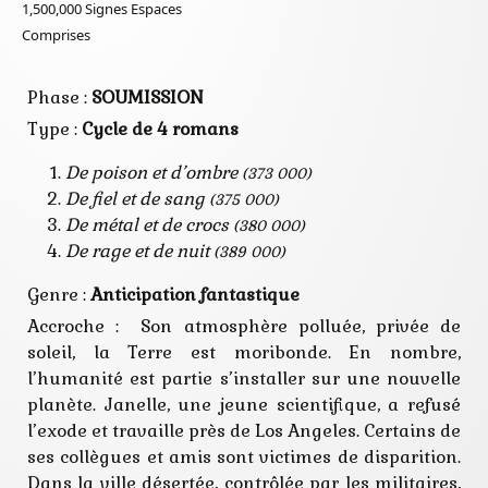
1,500,000
Signes Espaces
pollution
sang
Comprises
scientifique
secte
terre
Phase :
SOUMISSION
vampire
virus
Type :
Cycle de 4 romans
zombie
De poison et d’ombre
(373 000)
De fiel et de sang
(375 000)
De métal et de crocs
(380 000)
De rage et de nuit
(389 000)
Genre :
Anticipation
fantastique
Accroche : Son atmosphère polluée, privée de
soleil, la Terre est moribonde. En nombre,
l’humanité est partie s’installer sur une nouvelle
planète. Janelle, une jeune scientifique, a refusé
l’exode et travaille près de Los Angeles. Certains de
ses collègues et amis sont victimes de disparition.
Dans la ville désertée, contrôlée par les militaires,