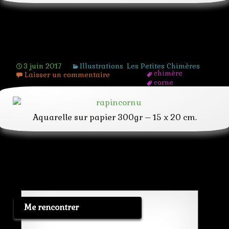
Rapincornu
3 juin 2017
Illustrations
,
Les Petites Chimères
chimère
Laisser un commentaire
corne
creature
étrange
fantastique
Aquarelle sur papier 300gr – 15 x 20 cm.
hybride
lapin
mignon
mutation
rat
Me rencontrer