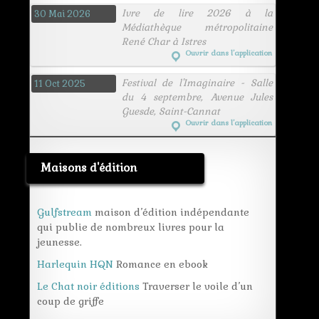
Ivre de lire 2026 à la
30 Mai 2026
Médiathèque métropolitaine
René Char à Istres
Ouvrir dans l’application
Festival de l'Imaginaire - Salle
11 Oct 2025
du 4 septembre, Avenue Jules
Guesde, Saint-Cannat
Ouvrir dans l’application
Maisons d'édition
Gulfstream
maison d’édition indépendante
qui publie de nombreux livres pour la
jeunesse.
Harlequin HQN
Romance en ebook
Le Chat noir éditions
Traverser le voile d’un
coup de griffe