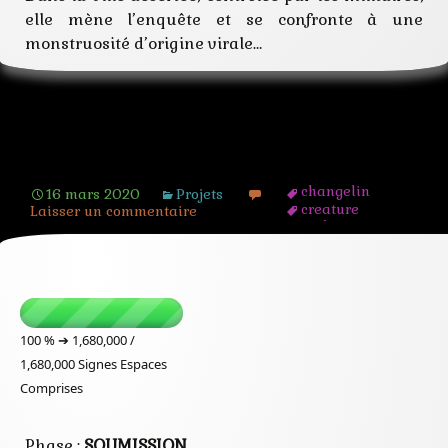
elle mène l’enquête et se confronte à une
monstruosité d’origine virale…
[Projet] Résurgence
changelin
16 mars 2020
Projets
creature
Laisser un commentaire
cycle
exorciste
fantastique
féerie
golem
monstre
roman
100 % ➔
1,680,000 /
saga
1,680,000
Signes Espaces
secret
secte
Comprises
steampunk
tétralogie
Phase :
SOUMISSION