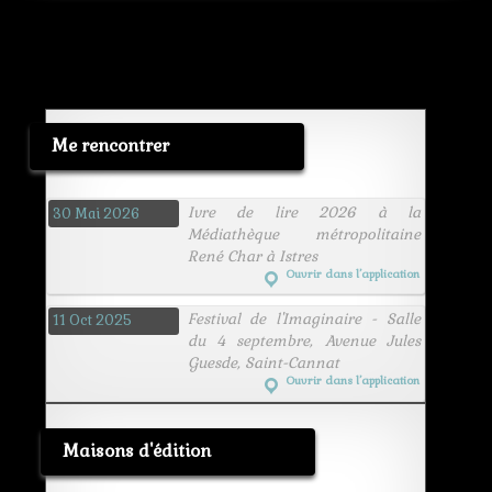
Me rencontrer
Ivre de lire 2026 à la
30 Mai 2026
Médiathèque métropolitaine
René Char à Istres
Ouvrir dans l’application
Festival de l'Imaginaire - Salle
11 Oct 2025
du 4 septembre, Avenue Jules
Guesde, Saint-Cannat
Ouvrir dans l’application
Maisons d'édition