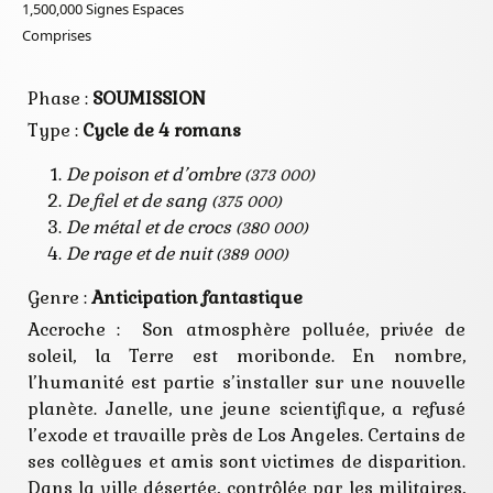
1,500,000
Signes Espaces
pollution
sang
Comprises
scientifique
secte
terre
Phase :
SOUMISSION
vampire
virus
Type :
Cycle de 4 romans
zombie
De poison et d’ombre
(373 000)
De fiel et de sang
(375 000)
De métal et de crocs
(380 000)
De rage et de nuit
(389 000)
Genre :
Anticipation
fantastique
Accroche : Son atmosphère polluée, privée de
soleil, la Terre est moribonde. En nombre,
l’humanité est partie s’installer sur une nouvelle
planète. Janelle, une jeune scientifique, a refusé
l’exode et travaille près de Los Angeles. Certains de
ses collègues et amis sont victimes de disparition.
Dans la ville désertée, contrôlée par les militaires,