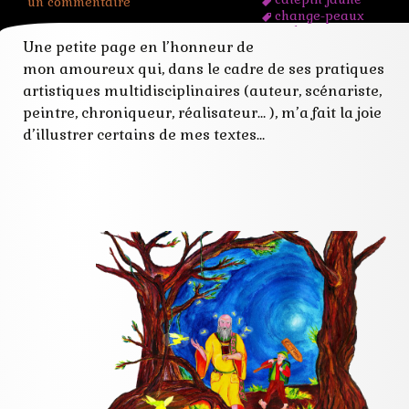
un commentaire
change-peaux
crylique
Une petite page en l’honneur de
cyril carau
encre sépia
mon amoureux qui, dans le cadre de ses pratiques
illustrateur
artistiques multidisciplinaires (auteur, scénariste,
le carnaval du
lazaret
peintre, chroniqueur, réalisateur… ), m’a fait la joie
outremonde
d’illustrer certains de mes textes…
une race
particulièrement
sotte