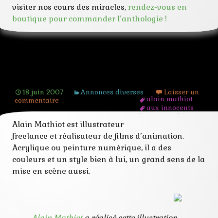
visiter nos cours des miracles,
rendez-vous en
boutique pour commander l’anthologie !
Alain Mathiot
18 juin 2007
Annonces diverses
Laisser un
alain mathiot
commentaire
aux innocents
les mains pleines
Alain Mathiot est illustrateur
de sang
horrifique
freelance et réalisateur de films d’animation.
illustrateur
Acrylique ou peinture numérique, il a des
nuits d'almor
numérique
couleurs et un style bien à lui, un grand sens de la
mise en scène aussi.
Alain Mathiot
a réalisé cette illustration