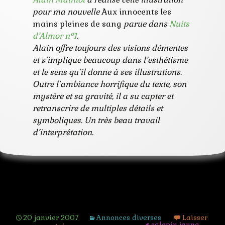
pour ma nouvelle
Aux innocents les
mains pleines de sang
parue dans
Nuits
d’Almor n°1
.
Alain offre toujours des visions démentes
et s’implique beaucoup dans l’esthétisme
et le sens qu’il donne à ses illustrations.
Outre l’ambiance horrifique du texte, son
mystère et sa gravité, il a su capter et
retranscrire de multiples détails et
symboliques. Un très beau travail
d’interprétation.
Cyril Carau
20 janvier 2007
Annonces diverses
Laisser
calepin jaune