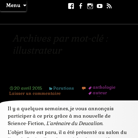
Aller
Facebook
Facebook
Instagram
Youtube
RSS
Recher
Menu
au
page
La Machine à Rêver
contenu
Archives par mot-clé :
illustrateur
Voter pour le prix Mille Saisons
anthologie
20 avril 2015
Parutions
auteur
Laisser un commentaire
collection
concours
Il y a quelques semaines, je vous annonçais
édition
illustrateur
participer à ce prix grâce à ma nouvelle de
interactivité
Science-Fiction,
L’arénaire du Deucalion
.
lecteur
nouvelle
L’objet livre est paru, il a été présenté au salon du
prix