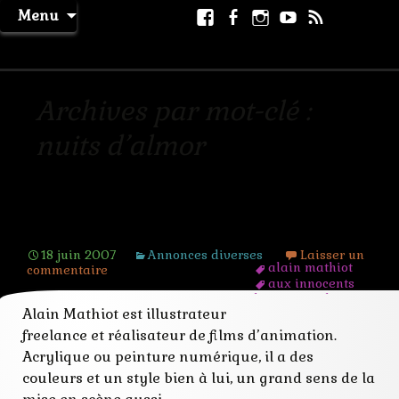
Aller
Facebook
Facebook
Instagram
Youtube
RSS
Recher
Menu
au
page
La Machine à Rêver
contenu
Archives par mot-clé :
nuits d’almor
Alain Mathiot
18 juin 2007
Annonces diverses
Laisser un
alain mathiot
commentaire
aux innocents
les mains pleines
Alain Mathiot est illustrateur
de sang
horrifique
freelance et réalisateur de films d’animation.
illustrateur
Acrylique ou peinture numérique, il a des
nuits d'almor
numérique
couleurs et un style bien à lui, un grand sens de la