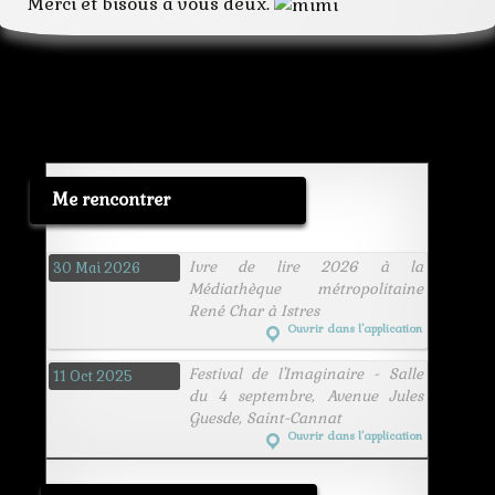
Merci et bisous à vous deux.
Me rencontrer
Ivre de lire 2026 à la
30 Mai 2026
Médiathèque métropolitaine
René Char à Istres
Ouvrir dans l’application
Festival de l'Imaginaire - Salle
11 Oct 2025
du 4 septembre, Avenue Jules
Guesde, Saint-Cannat
Ouvrir dans l’application