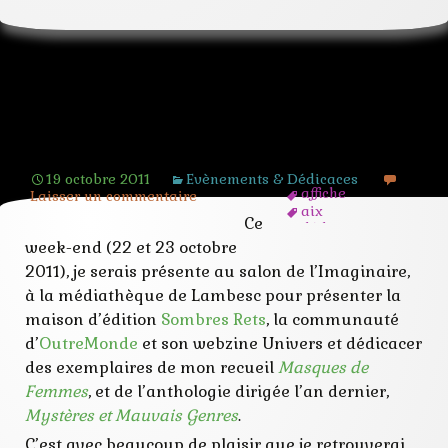
Salon de l’Imaginaire des Pays d’Aix
2011
19 octobre 2011
Evènements & Dédicaces
affiche
Laisser un commentaire
aix
Ce
dédicace
echange
week-end (22 et 23 octobre
festival
2011), je serais présente au salon de l’Imaginaire,
imaginaire
à la médiathèque de Lambesc pour présenter la
lambesc
mondes
maison d’édition
Sombres Rets
, la communauté
programme
d’
OutreMonde
et son webzine Univers et dédicacer
public
des exemplaires de mon recueil
Masques de
recueil
rencontre
Femmes
, et de l’anthologie dirigée l’an dernier,
salon
Mystères et Mauvais Genres
.
signature
C’est avec beaucoup de plaisir que je retrouverai