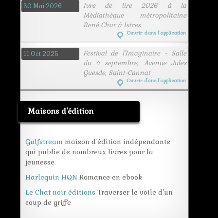
Ivre de lire 2026 à la
30 Mai 2026
Médiathèque métropolitaine
René Char à Istres
Ouvrir dans l’application
Festival de l'Imaginaire - Salle
11 Oct 2025
du 4 septembre, Avenue Jules
Guesde, Saint-Cannat
Ouvrir dans l’application
Maisons d'édition
Gulfstream
maison d’édition indépendante
qui publie de nombreux livres pour la
jeunesse.
Harlequin HQN
Romance en ebook
Le Chat noir éditions
Traverser le voile d’un
coup de griffe