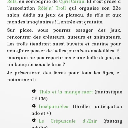
Rets,
en compagnie de
Cyril Carau
.
Et c’est grâce à
l’association
Rôle’n’ Troll
qui organise son 22e
salon, dédié au jeux de plateau, de rôle et aux
mondes imaginaires ! L’entrée est gratuite.
Sur place, vous pourrez essayer des jeux,
rencontrer des créateurs, auteurs et animateurs.
Les trolls tiendront aussi buvette et cantine pour
vous faire passer de belles journées ensoleillées. Et
pourquoi ne pas repartir avec une boîte de jeu, ou
un bouquin sous le bras ?
Je présenterai des livres pour tous les âges, et
notamment :
Théo et la mange-mort
(fantastique
CE-CM)
Inséparables
(thriller anticipation
ado et +)
Le Crépuscule d’Æsir
(fantasy
adulte)