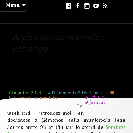
Aller
Facebook
Facebook
Instagram
Youtube
RSS
Recher
Menu
au
page
La Machine à Rêver
contenu
Archives par mot-clé :
echange
Salon du jeu de rôle et de
l’imaginaire 2023
4 juillet 2023
Evènements & Dédicaces
echange
Laisser un commentaire
festival
Ce
imaginaire
jdr
week-end, retrouvez-moi en
jeu
dédicaces à Gémenos, salle municipale Jean
rencontre
Jaurès entre 9h et 18h sur le stand de
Sombres
salon