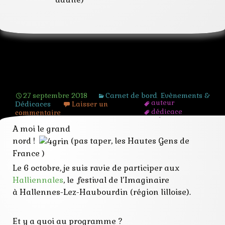
Halliennales 2018
27 septembre 2018
Carnet de bord
,
Evènements &
auteur
Dédicaces
Laisser un
dédicace
commentaire
echange
A moi le grand
festival
fete
nord !
(pas taper, les Hautes Gens de
halliennales
France )
imaginaire
rencontre
Le 6 octobre, je suis ravie de participer aux
roman
Halliennales
, le festival de l’Imaginaire
salon
signature
à Hallennes-Lez-Haubourdin (région lilloise).
Et y a quoi au programme ?