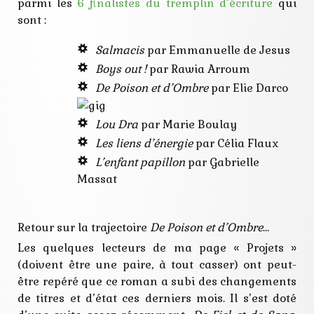
texte
parmi les
6 finalistes du tremplin d’écriture
qui
tremplin
sont :
Salmacis
par Emmanuelle de Jesus
Boys out !
par Rawia Arroum
De Poison et d’Ombre
par Elie Darco
Lou Dra
par Marie Boulay
Les liens d’énergie
par Célia Flaux
L’enfant papillon
par Gabrielle
Massat
Retour sur la trajectoire
De Poison et d’Ombre
…
Les quelques lecteurs de ma page « Projets »
(doivent être une paire, à tout casser) ont peut-
être repéré que ce roman a subi des changements
de titres et d’état ces derniers mois. Il s’est doté