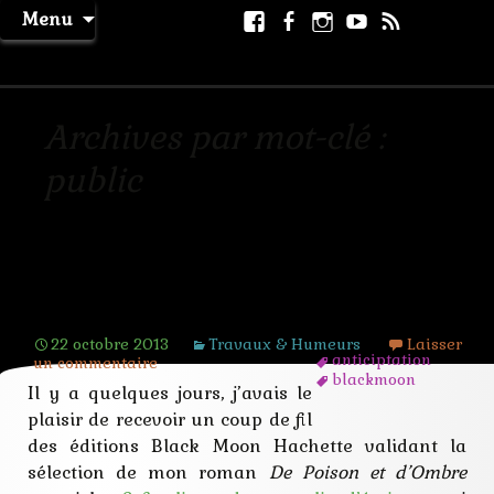
Aller
Facebook
Facebook
Instagram
Youtube
RSS
Recher
Menu
au
page
La Machine à Rêver
contenu
Archives par mot-clé :
public
De Poison et d’Ombre au tremplin
Black Moon
22 octobre 2013
Travaux & Humeurs
Laisser
anticiptation
un commentaire
blackmoon
Il y a quelques jours, j’avais le
construction
cycle
plaisir de recevoir un coup de fil
ecriture
des éditions Black Moon Hachette validant la
public
sélection de mon roman
De Poison et d’Ombre
roman