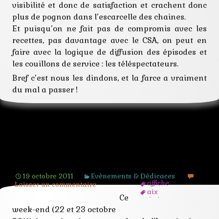
visibilité et donc de satisfaction et crachent donc
plus de pognon dans l’escarcelle des chaines.
Et puisqu’on ne fait pas de compromis avec les
recettes, pas davantage avec le CSA, on peut en
faire avec la logique de diffusion des épisodes et
les couillons de service : les téléspectateurs.
Bref c’est nous les dindons, et la farce a vraiment
du mal a passer !
Salon de l’Imaginaire des Pays d’Aix
2011
19 octobre 2011
Evènements & Dédicaces
affiche
Laisser un commentaire
aix
Ce
dédicace
echange
week-end (22 et 23 octobre
festival