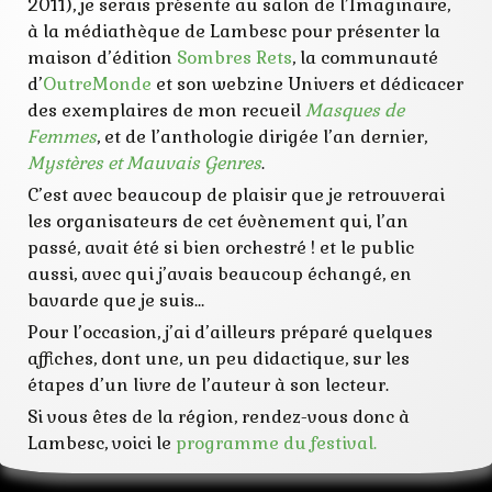
2011), je serais présente au salon de l’Imaginaire,
imaginaire
à la médiathèque de Lambesc pour présenter la
lambesc
mondes
maison d’édition
Sombres Rets
, la communauté
programme
d’
OutreMonde
et son webzine Univers et dédicacer
public
des exemplaires de mon recueil
Masques de
recueil
rencontre
Femmes
, et de l’anthologie dirigée l’an dernier,
salon
Mystères et Mauvais Genres
.
signature
C’est avec beaucoup de plaisir que je retrouverai
les organisateurs de cet évènement qui, l’an
passé, avait été si bien orchestré ! et le public
aussi, avec qui j’avais beaucoup échangé, en
bavarde que je suis…
Pour l’occasion, j’ai d’ailleurs préparé quelques
affiches, dont une, un peu didactique, sur les
étapes d’un livre de l’auteur à son lecteur.
Si vous êtes de la région, rendez-vous donc à
Lambesc, voici le
programme du festival.