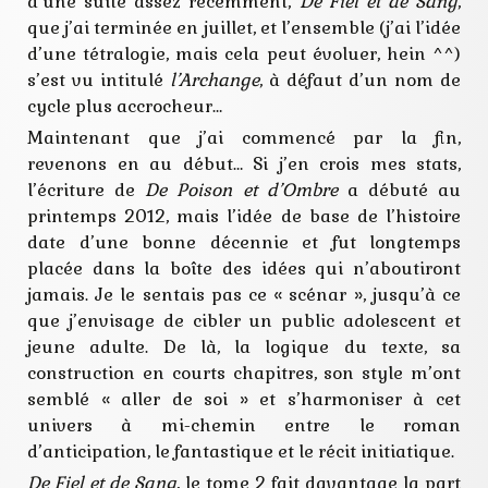
d’une suite assez récemment,
De Fiel et de Sang
,
que j’ai terminée en juillet, et l’ensemble (j’ai l’idée
d’une tétralogie, mais cela peut évoluer, hein ^^)
s’est vu intitulé
l’Archange
, à défaut d’un nom de
cycle plus accrocheur…
Maintenant que j’ai commencé par la fin,
revenons en au début… Si j’en crois mes stats,
l’écriture de
De Poison et d’Ombre
a débuté au
printemps 2012, mais l’idée de base de l’histoire
date d’une bonne décennie et fut longtemps
placée dans la boîte des idées qui n’aboutiront
jamais. Je le sentais pas ce « scénar », jusqu’à ce
que j’envisage de cibler un public adolescent et
jeune adulte. De là, la logique du texte, sa
construction en courts chapitres, son style m’ont
semblé « aller de soi » et s’harmoniser à cet
univers à mi-chemin entre le roman
d’anticipation, le fantastique et le récit initiatique.
De Fiel et de Sang
, le tome 2 fait davantage la part