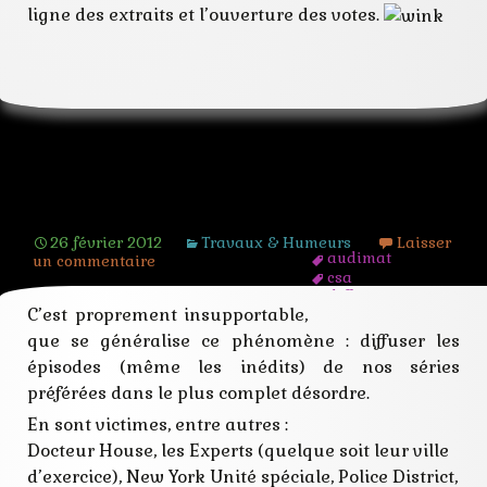
ligne des extraits et l’ouverture des votes.
Du désordre dans les épisodes
26 février 2012
Travaux & Humeurs
Laisser
audimat
un commentaire
csa
diffusion
C’est proprement insupportable,
episode
horaire
que se généralise ce phénomène : diffuser les
programme
épisodes (même les inédits) de nos séries
public
redevance
préférées dans le plus complet désordre.
serie
En sont victimes, entre autres :
tele
tv
Docteur House, les Experts (quelque soit leur ville
d’exercice), New York Unité spéciale, Police District,