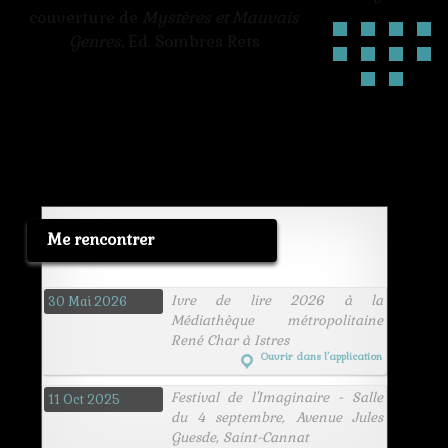
couverture de
Mystères et Mauvais
Genres
, Ed. Sombres Rets
Me rencontrer
Ivre de lire 2026 à la
30 Mai 2026
Médiathèque métropolitaine
René Char à Istres
Ouvrir dans l’application
Festival de l'Imaginaire - Salle
11 Oct 2025
du 4 septembre, Avenue Jules
Guesde, Saint-Cannat