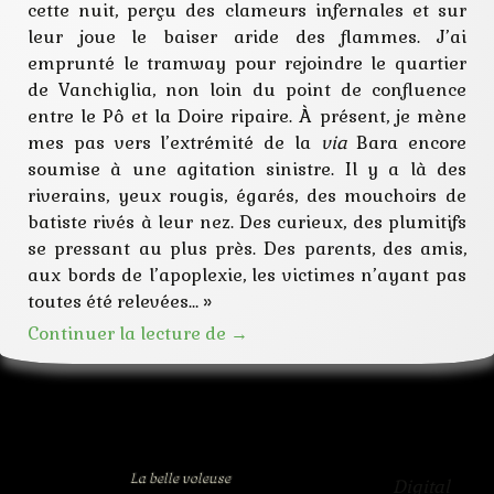
cette nuit, perçu des clameurs infernales et sur
leur joue le baiser aride des flammes. J’ai
emprunté le tramway pour rejoindre le quartier
de Vanchiglia, non loin du point de confluence
entre le Pô et la Doire ripaire. À présent, je mène
mes pas vers l’extrémité de la
via
Bara encore
soumise à une agitation sinistre. Il y a là des
riverains, yeux rougis, égarés, des mouchoirs de
batiste rivés à leur nez. Des curieux, des plumitifs
se pressant au plus près. Des parents, des amis,
aux bords de l’apoplexie, les victimes n’ayant pas
toutes été relevées… »
Les larmes de Lucrèce
Continuer la lecture de
→
La belle voleuse
Digital