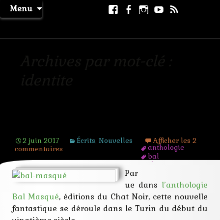
Aller
Facebook
Facebook
Instagram
Youtube
RSS
Recher
Menu
au
page
La Machine à Rêver
contenu
Archives par mot-clé :
identite
Les larmes de Lucrèce
2 juin 2017
Écrits
,
Nouvelles
Afficher les 2
anthologie
commentaires
bal
chat noir
Par
décorporation
drame
ue dans
l’anthologie
enquête
Bal Masqué
, éditions du Chat Noir, cette nouvelle
fantastique
fantome
fantastique se déroule dans le Turin du début du
feu