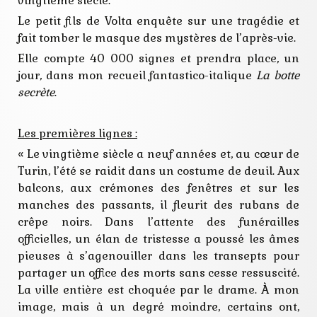
vingtième siècle.
identite
intrigue
Le petit fils de Volta enquête sur une tragédie et
italie
fait tomber le masque des mystères de l’après-vie.
masque
nouvelle
Elle compte 40 000 signes et prendra place, un
secret
jour, dans mon recueil fantastico-italique
La botte
spirite
secrète
.
Les premières lignes :
« Le vingtième siècle a neuf années et, au cœur de
Turin, l’été se raidit dans un costume de deuil. Aux
balcons, aux crémones des fenêtres et sur les
manches des passants, il fleurit des rubans de
crêpe noirs. Dans l’attente des funérailles
officielles, un élan de tristesse a poussé les âmes
pieuses à s’agenouiller dans les transepts pour
partager un office des morts sans cesse ressuscité.
La ville entière est choquée par le drame. À mon
image, mais à un degré moindre, certains ont,