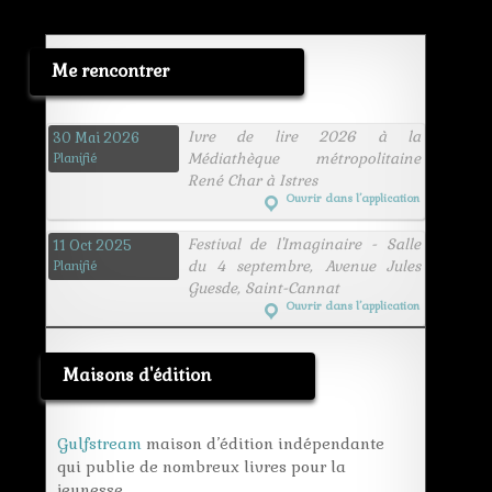
Me rencontrer
Ivre de lire 2026 à la
30 Mai 2026
Médiathèque métropolitaine
Planifié
René Char à Istres
Ouvrir dans l’application
Festival de l'Imaginaire - Salle
11 Oct 2025
du 4 septembre, Avenue Jules
Planifié
Guesde, Saint-Cannat
Ouvrir dans l’application
Maisons d'édition
Gulfstream
maison d’édition indépendante
qui publie de nombreux livres pour la
jeunesse.