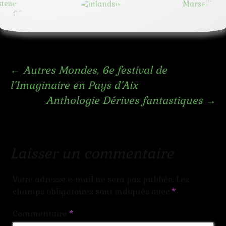
Navigation
←
Autres Mondes, 6e festival de
l’Imaginaire en Pays d’Aix
des
Anthologie Dérives fantastiques
→
articles
Laisser un commentaire
Votre adresse e-mail ne sera pas publiée.
Les
champs obligatoires sont indiqués avec
*
Commentaire
*