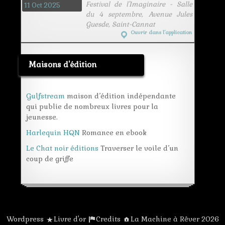
Festival de l'Imaginaire - Salle
11 Oct 2025
du 4 septembre, Avenue Jules
Guesde, Saint-Cannat
Ouvrir dans l’application
Maisons d'édition
Gulfstream
maison d’édition indépendante
qui publie de nombreux livres pour la
jeunesse.
Harlequin HQN
Romance en ebook
Le Chat noir éditions
Traverser le voile d’un
coup de griffe
Wordpress
Livre d'or
Credits
La Machine à Rêver 2026