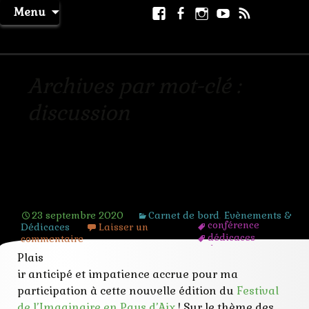
Aller
Facebook
Facebook
Instagram
Youtube
RSS
Recher
Menu
au
page
La Machine à Rêver
contenu
Archives par mot-clé :
discussion
Festival de l’Imaginaire en Pays d’Aix
2020
23 septembre 2020
Carnet de bord
,
Evènements &
conférence
Dédicaces
Laisser un
dédicaces
commentaire
discussion
Plais
fantastiquen
ir anticipé et impatience accrue pour ma
fantasy
festival
participation à cette nouvelle édition du
Festival
imaginaire
de l’Imaginaire en Pays d’Aix
! Sur le thème des