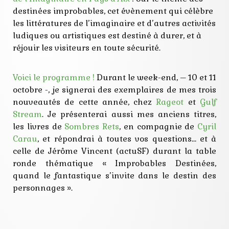
jeu de rôle
jeunesse
destinées improbables, cet évènement qui célèbre
lecture
les littératures de l’imaginaire et d’autres activités
littérature
ludiques ou artistiques est destiné à durer, et à
rencontre
science fiction
réjouir les visiteurs en toute sécurité.
signature
spectacle
Voici le programme !
Durant le week-end, – 10 et 11
octobre -, je signerai des exemplaires de mes trois
nouveautés de cette année, chez
Rageot
et
Gulf
Stream
. Je présenterai aussi mes anciens titres,
les livres de
Sombres Rets
, en compagnie de
Cyril
Carau
, et répondrai à toutes vos questions… et à
celle de Jérôme Vincent (actuSF) durant la table
ronde thématique « Improbables Destinées,
quand le fantastique s’invite dans le destin des
personnages ».