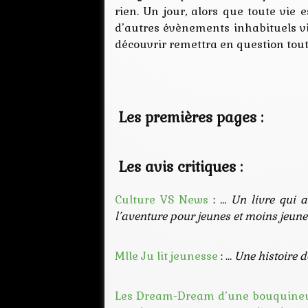
rien. Un jour, alors que toute vie
d’autres évènements inhabituels vie
découvrir remettra en question tout 
Les premières pages :
Les avis critiques :
Culture VS News
:
… Un livre qui 
l’aventure pour jeunes et moins jeune
Mlle Ju lit jeunesse
: …
Une histoire d
Les Dream-Dream d’une bouquine