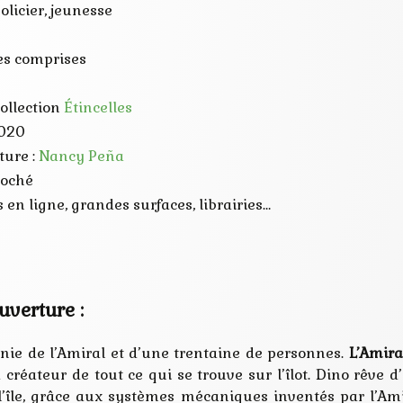
olicier, jeunesse
es comprises
collection
Étincelles
2020
ture :
Nancy Peña
roché
 en ligne, grandes surfaces, librairies…
uverture :
gnie de l’Amiral et d’une trentaine de personnes.
L’Amira
créateur de tout ce qui se trouve sur l’îlot. Dino rêve d’a
r l’île, grâce aux systèmes mécaniques inventés par l’A