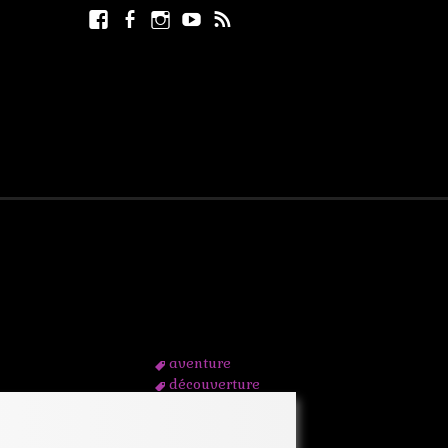
Facebook
Facebook
Instagram
Youtube
RSS
Rechercher :
page
aventure
découverture
enquête
futur
ile