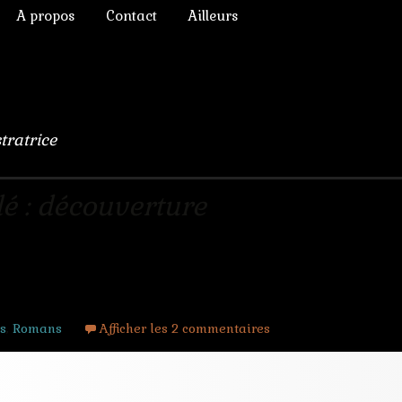
A propos
Contact
Ailleurs
ictoriens
Annonces diverses
à Rêver
phique
Chroniques de lecture
numérique
Liens
stratrice
lomb
ulation, 3D
é : découverture
que
s Chimères
ts
,
Romans
Afficher les 2 commentaires