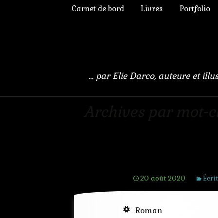
Aller
Carnet de bord
Livres
Portfolio
au
Projets en cours
Romans
Portraits v
contenu
La Machine 
Mes parutions
Nouvelles
Esprit Gra
Travaux & Humeurs
Recueils
Peinture 
… par Elie Darco, auteure et illu
Atelier d’écriture
Anthologies
Mine de p
Evènements & Dédicaces
Photomanip
Archives par mot-cl
Liste des publications
Aquarelle
Encre
Jeunesse
L’îlot mécani
Les Petite
20 août 2020
Écri
Roman