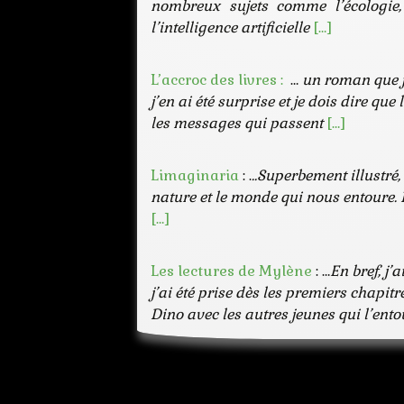
nombreux sujets comme l’écologie
l’intelligence artificielle
[…]
L’accroc des livres :
…
un roman que j’
j’en ai été surprise et je dois dire qu
les messages qui passent
[…]
Limaginaria
: .
..Superbement illustré
nature et le monde qui nous entoure. Bi
[…]
Les lectures de Mylène
: …
En bref, j’
j’ai été prise dès les premiers chapitr
Dino avec les autres jeunes qui l’ento