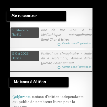
Me rencontrer
Ivre de lire 2026 à la
30 Mai 2026
Médiathèque métropolitaine
Planifié
René Char à Istres
Ouvrir dans l’application
Festival de l'Imaginaire - Salle
11 Oct 2025
du 4 septembre, Avenue Jules
Planifié
Guesde, Saint-Cannat
Ouvrir dans l’application
Maisons d'édition
Gulfstream
maison d’édition indépendante
qui publie de nombreux livres pour la
jeunesse.