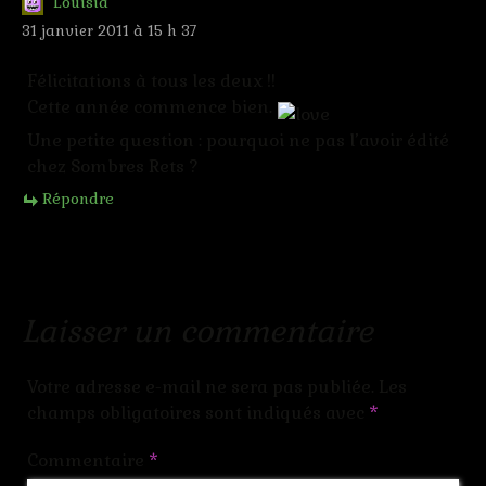
Louisia
31 janvier 2011 à 15 h 37
Félicitations à tous les deux !!
Cette année commence bien.
Une petite question : pourquoi ne pas l’avoir édité
chez Sombres Rets ?
Répondre
Laisser un commentaire
Votre adresse e-mail ne sera pas publiée.
Les
champs obligatoires sont indiqués avec
*
Commentaire
*