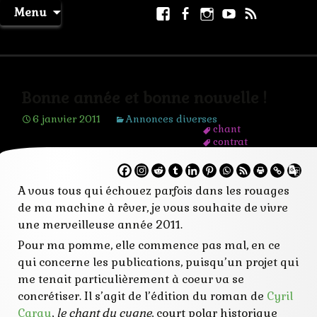
Aller
Facebook
Facebook
Instagram
Youtube
RSS
Recher
Menu
au
page
La Machine à Rêver
contenu
Bonne année et bonne nouvelle !
6 janvier 2011
Annonces diverses
chant
contrat
cygne
édition
encre
A vous tous qui échouez parfois dans les rouages
Galeries
graphique
de ma machine à rêver, je vous souhaite de vivre
historique
une merveilleuse année 2011.
parution
polar
Pour ma pomme, elle commence pas mal, en ce
policier
qui concerne les publications, puisqu’un projet qui
publication
roman
me tenait particulièrement à coeur va se
thriller
concrétiser. Il s’agit de l’édition du roman de
Cyril
Carau
,
le chant du cygne
, court polar historique