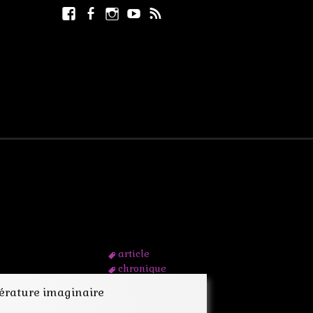
Facebook
Facebook
Instagram
Youtube
RSS
Rechercher :
page
article
chronique
fantastique
ttérature imaginaire
fantasy
imaginaire