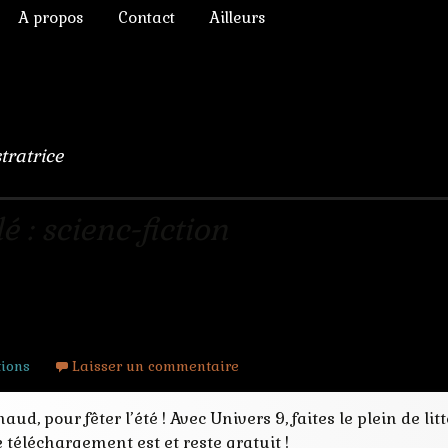
A propos
Contact
Ailleurs
ictoriens
Annonces diverses
à Rêver
phique
Chroniques de lecture
numérique
Liens
stratrice
lomb
ulation, 3D
 : scienc-fiction
ers 9 d’OutreMonde
s Chimères
tions
Laisser un commentaire
ud, pour fêter l’été ! Avec Univers 9, faites le plein de li
e téléchargement est et reste gratuit !