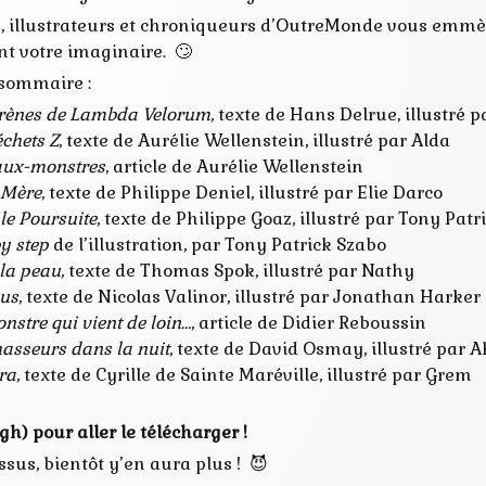
, illustrateurs et chroniqueurs d’OutreMonde vous emmèn
nt votre imaginaire. 🙄
e sommaire :
irènes de Lambda Velorum
, texte de Hans Delrue, illustré p
échets Z
, texte de Aurélie Wellenstein, illustré par Alda
ux-monstres
, article de Aurélie Wellenstein
 Mère
, texte de Philippe Deniel, illustré par Elie Darco
le Poursuite
, texte de Philippe Goaz, illustré par Tony Pat
y step
de l’illustration, par Tony Patrick Szabo
la peau
, texte de Thomas Spok, illustré par Nathy
us
, texte de Nicolas Valinor, illustré par Jonathan Harker
nstre qui vient de loin…
, article de Didier Reboussin
hasseurs dans la nuit
, texte de David Osmay, illustré par 
ra
, texte de Cyrille de Sainte Maréville, illustré par Grem
gh) pour aller le télécharger !
ssus, bientôt y’en aura plus ! 😈