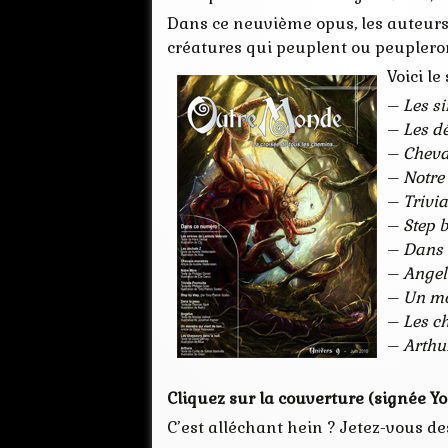
Dans ce neuvième opus, les auteurs
créatures qui peuplent ou peuplero
Voici l
–
Les s
–
Les d
–
Cheva
–
Notre
–
Trivia
–
Step b
–
Dans 
–
Angel
–
Un mo
–
Les c
–
Arthu
Cliquez sur la couverture (signée Yo
C’est alléchant hein ? Jetez-vous de