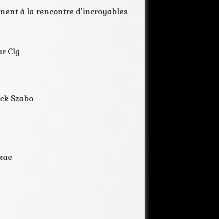
littérature
ent à la rencontre d’incroyables
maquette
nouvelles
outremonde
ar Clg
scienc-fiction
textes
univers
web-revue
webzine
rick Szabo
Akae