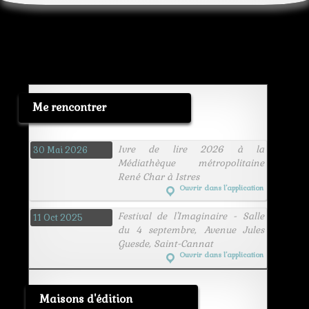
Me rencontrer
Ivre de lire 2026 à la
30 Mai 2026
Médiathèque métropolitaine
René Char à Istres
Ouvrir dans l’application
Festival de l'Imaginaire - Salle
11 Oct 2025
du 4 septembre, Avenue Jules
Guesde, Saint-Cannat
Ouvrir dans l’application
Maisons d'édition