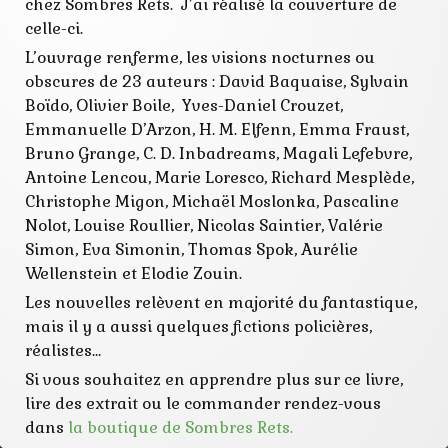
nocturne
chez Sombres Rets. J’ai réalisé la couverture de
noir
celle-ci.
nouvelle
nuit
L’ouvrage renferme, les visions nocturnes ou
obscurité
obscures de 23 auteurs : David Baquaise, Sylvain
policier
Boïdo, Olivier Boile, Yves-Daniel Crouzet,
sombres rets
Emmanuelle D’Arzon, H. M. Elfenn, Emma Fraust,
Bruno Grange, C. D. Inbadreams, Magali Lefebvre,
Antoine Lencou, Marie Loresco, Richard Mesplède,
Christophe Migon, Michaël Moslonka, Pascaline
Nolot, Louise Roullier, Nicolas Saintier, Valérie
Simon, Eva Simonin, Thomas Spok, Aurélie
Wellenstein et Elodie Zouin.
Les nouvelles relèvent en majorité du fantastique,
mais il y a aussi quelques fictions policières,
réalistes…
Si vous souhaitez en apprendre plus sur ce livre,
lire des extrait ou le commander rendez-vous
dans
la boutique de Sombres Rets.