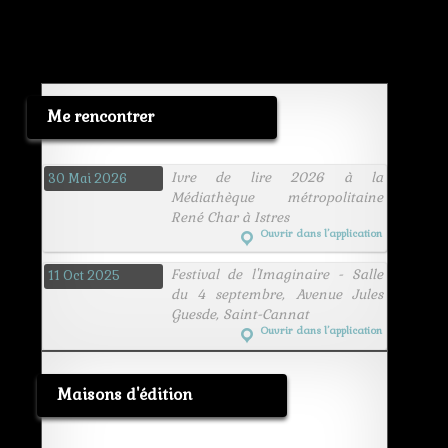
Me rencontrer
Ivre de lire 2026 à la
30 Mai 2026
Médiathèque métropolitaine
René Char à Istres
Ouvrir dans l’application
Festival de l'Imaginaire - Salle
11 Oct 2025
du 4 septembre, Avenue Jules
Guesde, Saint-Cannat
Ouvrir dans l’application
Maisons d'édition