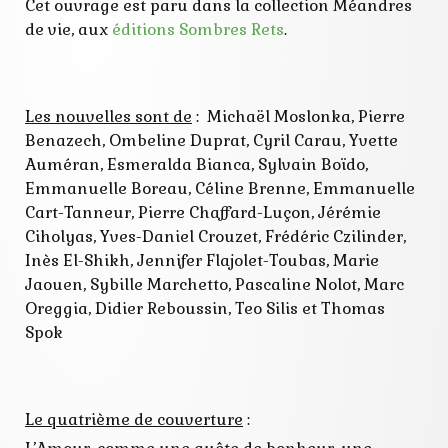
Cet ouvrage est paru dans la collection Méandres
préface
récit
de vie, aux
éditions Sombres Rets
.
sentiment
sombres rets
Les nouvelles sont de
: Michaël Moslonka, Pierre
Benazech, Ombeline Duprat, Cyril Carau, Yvette
Auméran, Esmeralda Bianca, Sylvain Boïdo,
Emmanuelle Boreau, Céline Brenne, Emmanuelle
Cart-Tanneur, Pierre Chaffard-Luçon, Jérémie
Ciholyas, Yves-Daniel Crouzet, Frédéric Czilinder,
Inès El-Shikh, Jennifer Flajolet-Toubas, Marie
Jaouen, Sybille Marchetto, Pascaline Nolot, Marc
Oreggia, Didier Reboussin, Teo Silis et Thomas
Spok
Le quatrième de couverture
: