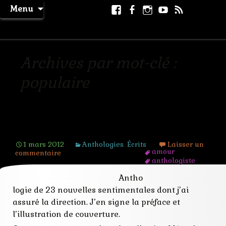
Aller
Facebook
Facebook
Instagram
Youtube
RSS
Recher
Menu
au
page
La Machine à Rêver
contenu
Archives par mot-clé :
populaire
Histoires d’Amour
1 mars 2012
Anthologies
,
Écrits
Laisser un
amour
commentaire
anthologiste
auteur
Antho
couverture
direction
logie de 23 nouvelles sentimentales dont j’ai
édition
assuré la direction. J’en signe la préface et
histoire
nouvelle
l’illustration de couverture.
populaire