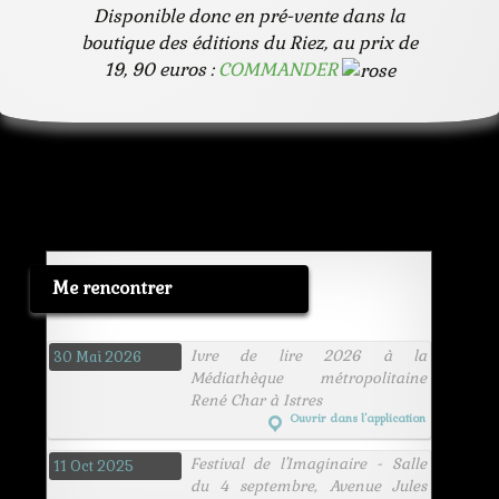
Disponible donc en pré-vente dans la
boutique des éditions du Riez, au prix de
19, 90 euros :
COMMANDER
Me rencontrer
Ivre de lire 2026 à la
30 Mai 2026
Médiathèque métropolitaine
René Char à Istres
Ouvrir dans l’application
Festival de l'Imaginaire - Salle
11 Oct 2025
du 4 septembre, Avenue Jules