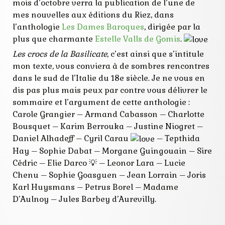
mois d’octobre verra la publication de l’une de
nouvelle
mes nouvelles aux éditions du Riez, dans
pré-vente
l’anthologie
Les Dames Baroques
, dirigée par la
riez
sombre
plus que charmante
Estelle Valls de Gomis
.
vampire
Les crocs de la Basilicate
, c’est ainsi que s’intitule
mon texte, vous conviera à de sombres rencontres
dans le sud de l’Italie du 18e siècle. Je ne vous en
dis pas plus mais peux par contre vous délivrer le
sommaire et l’argument de cette anthologie :
Carole Grangier – Armand Cabasson – Charlotte
Bousquet – Karim Berrouka – Justine Niogret –
Daniel Alhadeff – Cyril Carau
– Tepthida
Hay – Sophie Dabat – Morgane Guingouain – Sire
Cédric – Elie Darco 💡 – Leonor Lara – Lucie
Chenu – Sophie Goasguen – Jean Lorrain – Joris
Karl Huysmans – Petrus Borel – Madame
D’Aulnoy – Jules Barbey d’Aurevilly.