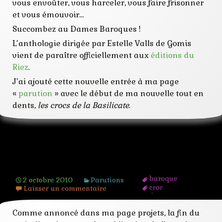
vous envoûter, vous harceler, vous faire frisonner
italie
nouvelles
et vous émouvoir…
parution
Succombez au Dames Baroques !
publication
riez
L’anthologie dirigée par Estelle Valls de Gomis
valls
vient de paraître officiellement aux
éditions du
vampire
Riez
.
J’ai ajouté cette nouvelle entrée à ma page
«
parution
» avec le début de ma nouvelle tout en
dents,
les crocs de la Basilicate
.
Les Dames Baroques en pré-vente
baroque
2 octobre 2010
Parutions
croc
Laisser un commentaire
dame
édition
Comme annoncé dans ma page projets, la fin du
fantastique
gomis