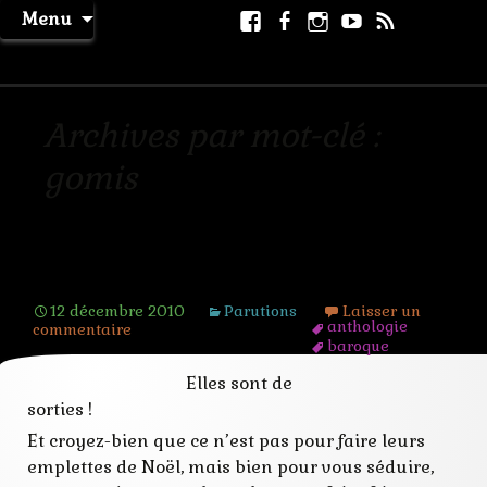
Aller
Facebook
Facebook
Instagram
Youtube
RSS
Recher
Menu
au
page
La Machine à Rêver
contenu
Archives par mot-clé :
gomis
Parution des Dames Baroques
12 décembre 2010
Parutions
Laisser un
anthologie
commentaire
baroque
croc
Elles sont de
dames
dent
sorties !
édition
Et croyez-bien que ce n’est pas pour faire leurs
estelle
fantastique
emplettes de Noël, mais bien pour vous séduire,
gomis