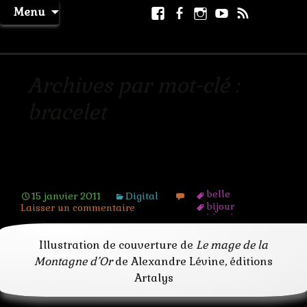
Aller
Facebook
Facebook
Instagram
Youtube
RSS
Recher
Menu
au
page
La Machine à Rêver
contenu
Archives par mot-clé :
bracelet
Le Mage
belle
15 janvier 2011
Digital
bijour
Laisser un commentaire
blonde
bracelet
brume
Illustration de couverture de
Le mage de la
caverne
Montagne d’Or
de Alexandre Lévine, éditions
ceinture
Artalys
couverture
diademe
édition