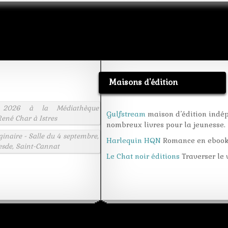
Maisons d'édition
 2026 à la Médiathèque
Gulfstream
maison d’édition indé
ené Char à Istres
nombreux livres pour la jeunesse.
aginaire - Salle du 4 septembre,
Harlequin HQN
Romance en eboo
esde, Saint-Cannat
Le Chat noir éditions
Traverser le v