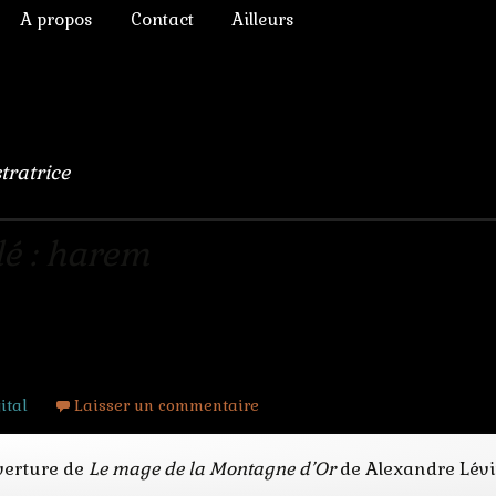
A propos
Contact
Ailleurs
ictoriens
Annonces diverses
à Rêver
phique
Chroniques de lecture
numérique
Liens
stratrice
lomb
ulation, 3D
lé : harem
s Chimères
ital
Laisser un commentaire
uverture de
Le mage de la Montagne d’Or
de Alexandre Lévin