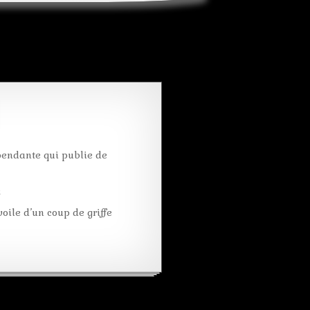
caverne
ceinture
couverture
diademe
édition
fantasy
fille
harem
jupe
mage
pendante qui publie de
magie
main
montagneux
k
nue
oile d’un coup de griffe
oiseau
or
paysage
pouvoir
proie
sein
serpent