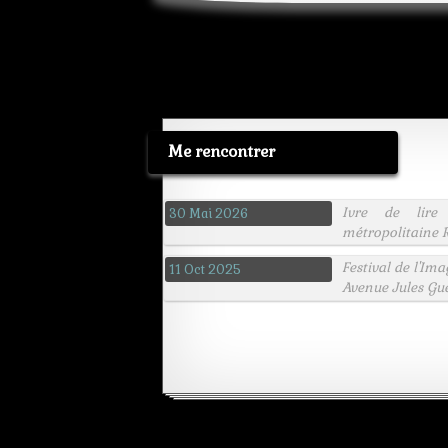
Me rencontrer
Ivre de lire
30 Mai 2026
métropolitaine R
Festival de l'Im
11 Oct 2025
Avenue Jules Gu