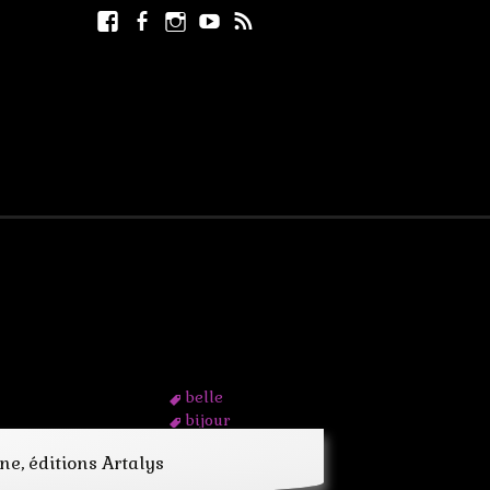
Facebook
Facebook
Instagram
Youtube
RSS
Rechercher :
page
belle
bijour
blonde
e, éditions Artalys
bracelet
brume