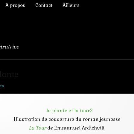
A propos
Contact
Ailleurs
ictoriens
Annonces diverses
à Rêver
phique
Chroniques de lecture
numérique
Liens
stratrice
lomb
ulation, 3D
plante
es
s Chimères
Illustration de couverture du roman jeunesse
La Tour
de Emmanuel Ardichvili,