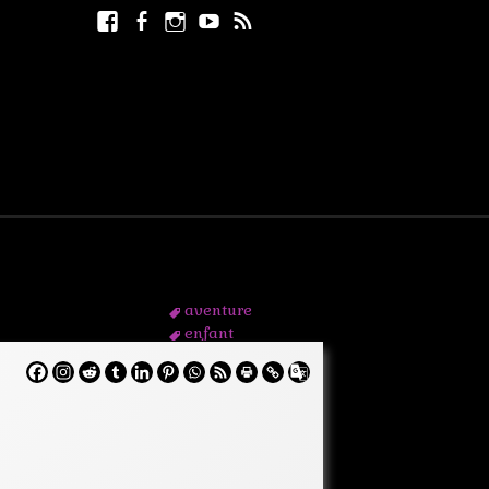
Facebook
Facebook
Instagram
Youtube
RSS
Rechercher :
page
aventure
enfant
étrange
feuille
forêt
jeunesse
plante
sf