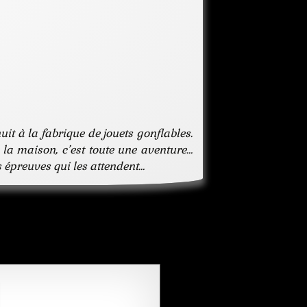
jeunesse
malfrat
nuit
peur
polar
policier
roman
usine
ville
it à la fabrique de jouets gonflables.
voleur
 la maison, c’est toute une aventure…
es épreuves qui les attendent…