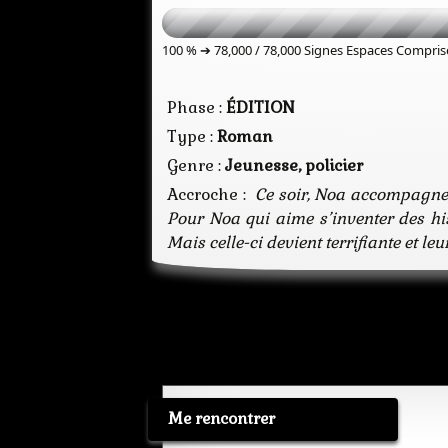
100 % ➔
78,000 / 78,000
Signes Espaces Compris
Phase :
ÉDITION
Type :
Roman
Genre :
Jeunesse, policier
Accroche :
Ce soir, Noa accompagne s
Pour Noa qui aime s’inventer des his
Mais celle-ci devient terrifiante et le
Me rencontrer