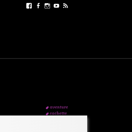
Facebook
Facebook
Instagram
Youtube
RSS
Rechercher :
page
aventure
cachette
effraction
enquête
frere