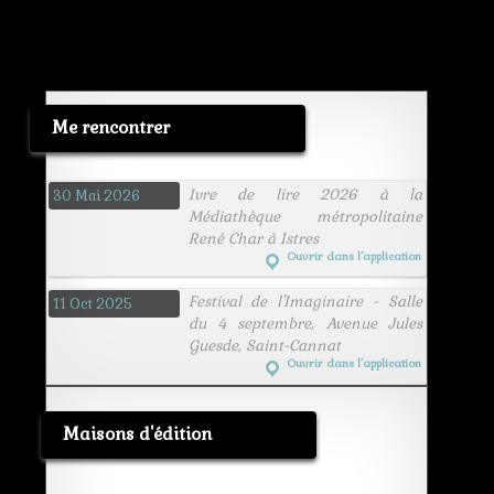
Me rencontrer
Ivre de lire 2026 à la
30 Mai 2026
Médiathèque métropolitaine
René Char à Istres
Ouvrir dans l’application
Festival de l'Imaginaire - Salle
11 Oct 2025
du 4 septembre, Avenue Jules
Guesde, Saint-Cannat
Ouvrir dans l’application
Maisons d'édition