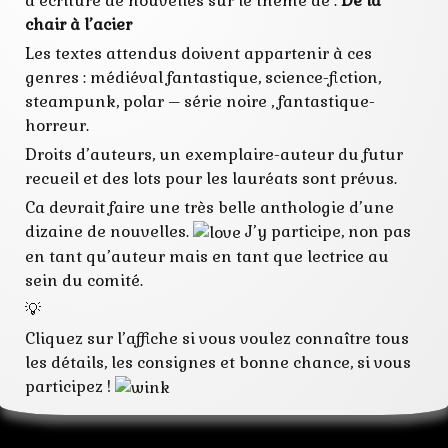
d’écriture de nouvelles sur le thème de :
De la
médieval-
chair à l’acier
fantastique
nouvelles
Les textes attendus doivent appartenir à ces
plumes en
genres : médiéval fantastique, science-fiction,
herbe
polar
steampunk, polar – série noire , fantastique-
sf
horreur.
steampunk
Droits d’auteurs, un exemplaire-auteur du futur
recueil et des lots pour les lauréats sont prévus.
Ca devrait faire une très belle anthologie d’une
dizaine de nouvelles.
J’y participe, non pas
en tant qu’auteur mais en tant que lectrice au
sein du comité.
💡
Cliquez sur l’affiche si vous voulez connaître tous
les détails, les consignes et bonne chance, si vous
participez !