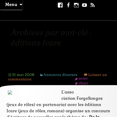
Aller
Facebook
Facebook
Instagram
Youtube
RSS
Recher
Menu
au
page
La Machine à Rêver
contenu
Archives par mot-clé :
éditions Icare
Concours Plumes en Herbe 2008
21 mai 2008
Annonces diverses
Laisser un
acier
commentaire
chair
comité
L’asso
concours
éditions Icare
ciation ForgeSonges
forgesonges
(jeux de rôles) en partenariat avec les éditions
horreur
lectrice
Icare (jeux de rôles, romans) organise un concours
lecture