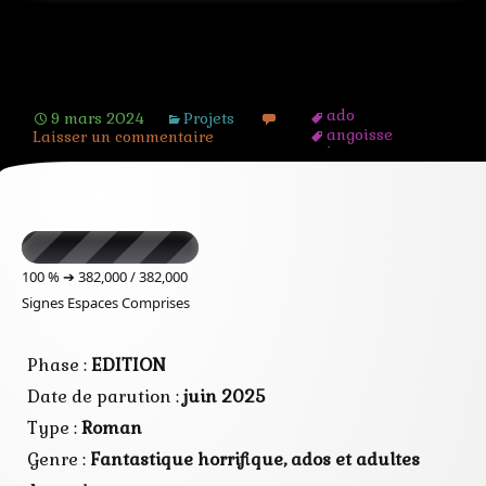
[projet] Les profonds
ado
9 mars 2024
Projets
angoisse
Laisser un commentaire
barrage
eau
epouvante
fantastique
horrifique
psychologie
roman
100 % ➔
382,000 / 382,000
spooky
Signes Espaces Comprises
surnaturelle
thriller
YA
Phase :
EDITION
Date de parution :
juin
2025
Type :
Roman
Genre :
Fantastique horrifique, ados et adultes