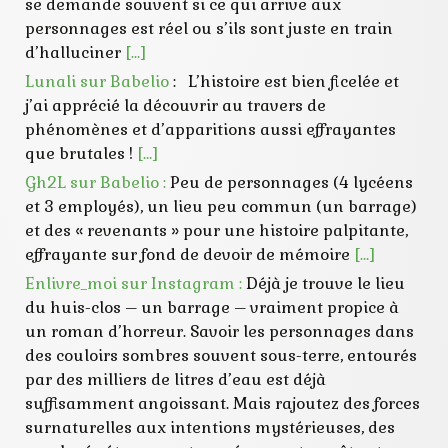
se demande souvent si ce qui arrive aux
personnages est réel ou s’ils sont juste en train
d’halluciner
[…]
Lunali sur Babelio
: L’histoire est bien ficelée et
j’ai apprécié la découvrir au travers de
phénomènes et d’apparitions aussi effrayantes
que brutales !
[…]
Gh2L sur Babelio :
Peu de personnages (4 lycéens
et 3 employés), un lieu peu commun (un barrage)
et des « revenants » pour une histoire palpitante,
effrayante sur fond de devoir de mémoire
[…]
Enlivre_moi sur Instagram :
Déjà je trouve le lieu
du huis-clos – un barrage – vraiment propice à
un roman d’horreur. Savoir les personnages dans
des couloirs sombres souvent sous-terre, entourés
par des milliers de litres d’eau est déjà
suffisamment angoissant. Mais rajoutez des forces
surnaturelles aux intentions mystérieuses, des