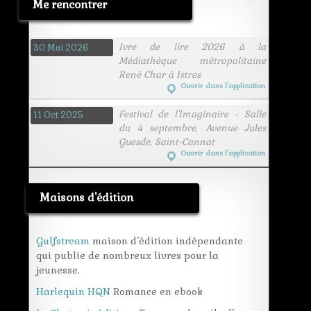
Me rencontrer
Ivre de lire 2026 à la
30 Mai 2026
Médiathèque métropolitaine
René Char à Istres
Ouvrir dans l’application
Festival de l'Imaginaire - Salle
11 Oct 2025
du 4 septembre, Avenue Jules
Guesde, Saint-Cannat
Ouvrir dans l’application
Maisons d'édition
Gulfstream
maison d’édition indépendante
qui publie de nombreux livres pour la
jeunesse.
Harlequin HQN
Romance en ebook