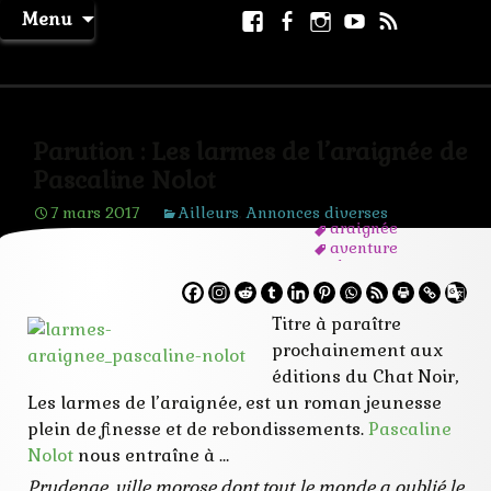
Aller
Facebook
Facebook
Instagram
Youtube
RSS
Recher
Menu
au
page
La Machine à Rêver
contenu
Parution : Les larmes de l’araignée de
Pascaline Nolot
7 mars 2017
Ailleurs
,
Annonces diverses
araignée
aventure
chat
enfant
fantastique
Titre à paraître
jeunesse
mythologie
prochainement aux
peur
éditions du Chat Noir,
roman
Les larmes de l’araignée, est un roman jeunesse
plein de finesse et de rebondissements.
Pascaline
Nolot
nous entraîne à …
Prudenge, ville morose dont tout le monde a oublié le