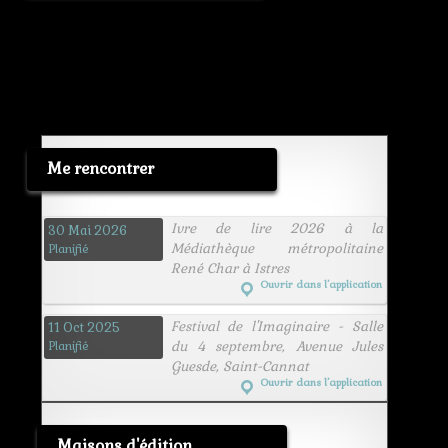
Me rencontrer
Ivre de lire 2026 à la
30 Mai 2026
Médiathèque métropolitaine
Planifié
René Char à Istres
Ouvrir dans l’application
Festival de l'Imaginaire - Salle
11 Oct 2025
du 4 septembre, Avenue Jules
Planifié
Guesde, Saint-Cannat
Ouvrir dans l’application
Maisons d'édition