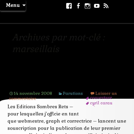
Aller
Facebook
Facebook
Instagram
Youtube
RSS
Recher
Menu
au
page
La Machine à Rêver
contenu
Archives par mot-clé :
marseillais
L’Ange de Marseille de Cyril Carau en
souscription
14 novembre 2008
Parutions
Laisser un
couverture
commentaire
cyril carau
Les Editions Sombres Rets –
édition
illustratrice
pour lesquelles j’officie en tant
marseillais
que webmestre, graph et correctrice – lancent une
polar
souscription pour la publication de leur premier
publication