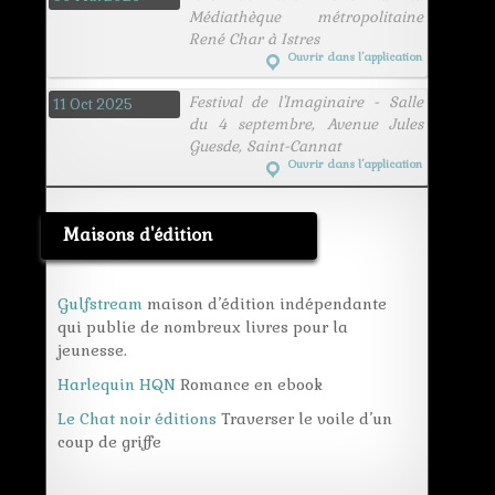
Médiathèque métropolitaine
René Char à Istres
Ouvrir dans l’application
Festival de l'Imaginaire - Salle
11 Oct 2025
du 4 septembre, Avenue Jules
Guesde, Saint-Cannat
Ouvrir dans l’application
Maisons d'édition
Gulfstream
maison d’édition indépendante
qui publie de nombreux livres pour la
jeunesse.
Harlequin HQN
Romance en ebook
Le Chat noir éditions
Traverser le voile d’un
coup de griffe