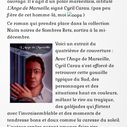
rets
ouvrage. Il s’agit d’un polar marseillais, intitulé
roman
L’Ange de Marseille
, signé
Cyril Carau
. (pas peu
sombres
fière de cet homme-là, moi
)
souscription
Ce roman qui prendra place dans la collection
Nuits noires de Sombres Rets, sortira à la mi-
décembre.
Voici un extrait du
quatrième de couverture :
Avec l’Ange de Marseille,
Cyril Carau s’est efforcé de
retrouver cette gouaille
typique du Sud, des
personnages et des
situations haut en couleurs,
mêlant le rire au tragique,
des galéjades qui flirtent
avec l’invraisemblable et des moments de
tendresse bons et doux comme la caresse du soleil.
L’auteur espère autant amuser, faire rire