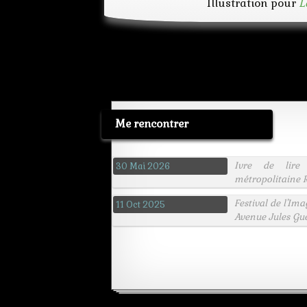
Illustration pour
L
Me rencontrer
Ivre de lire
30 Mai 2026
métropolitaine R
Festival de l'Im
11 Oct 2025
Avenue Jules Gu