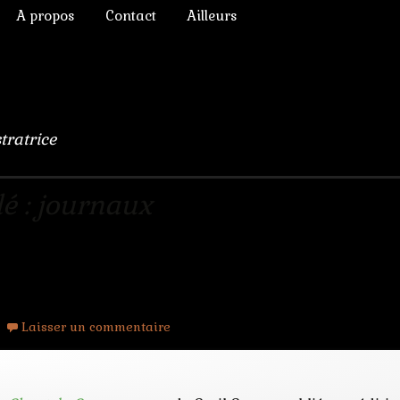
A propos
Contact
Ailleurs
ictoriens
Annonces diverses
à Rêver
phique
Chroniques de lecture
numérique
Liens
stratrice
lomb
ulation, 3D
é : journaux
s Chimères
Laisser un commentaire