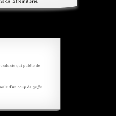
s de la frémillerie.
herald
journal
journaux
marchand
news
nouvelles
papier
photos
public
récit
revue
rue
pendante qui publie de
scoop
times
k
tribune
oile d’un coup de griffe