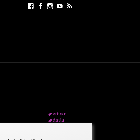
Facebook
Facebook
Instagram
Youtube
RSS
Rechercher :
page
crieur
daily
enfant
gang
guerre