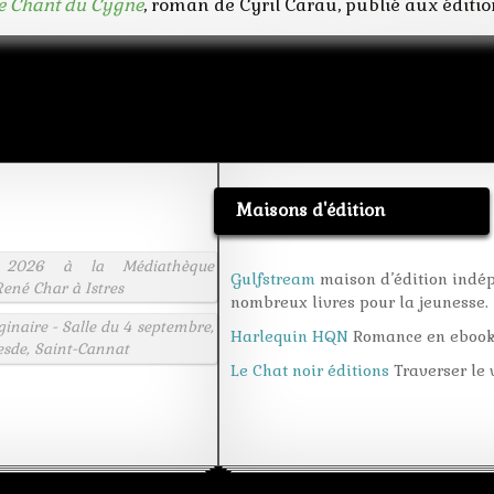
e Chant du Cygne
, roman de Cyril Carau, publié aux édition
Maisons d'édition
 2026 à la Médiathèque
Gulfstream
maison d’édition indé
ené Char à Istres
nombreux livres pour la jeunesse.
aginaire - Salle du 4 septembre,
Harlequin HQN
Romance en eboo
esde, Saint-Cannat
Le Chat noir éditions
Traverser le v